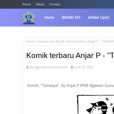
Home
About
Contact
Home
BKKBN DIY
Artikel Opini
Home
Gambar dan Komik
Komik terbaru Anjar P - "TAMAS
Komik terbaru Anjar P -
Bangga Kencana Girisubo
June 29, 2025
Komik, "Tamasya", by Anjar P (PKB Ngawen Gunu