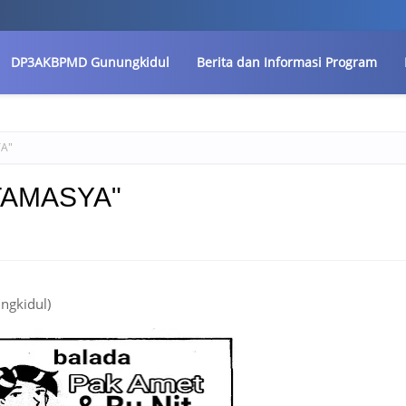
DP3AKBPMD Gunungkidul
Berita dan Informasi Program
YA"
 "TAMASYA"
ngkidul)