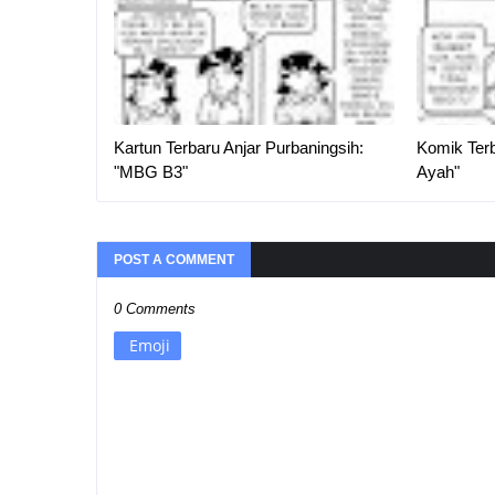
Kartun Terbaru Anjar Purbaningsih:
Komik Terb
"MBG B3"
Ayah"
POST A COMMENT
0 Comments
Emoji