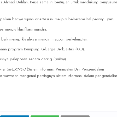
Ahmad Dahlan. Kerja sama ini bertujuan untuk mendukung penyusun
aikan bahwa tujuan orientasi ini meliputi beberapa hal penting, yaitu:
 menuju klasifikasi mandiri.
aik menuju klasifikasi mandiri maupun berkelanjutan.
sanaan program Kampung Keluarga Berkualitas (KKB).
usnya pelaporan secara daring (
online
).
enai
SIPERINDU
(Sistem Informasi Peringatan Dini Pengendalian
an wawasan mengenai pentingnya sistem informasi dalam pengendalia