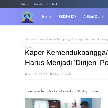
Home
About
Contact
Home
BKKBN DIY
Artikel Opini
Home
Orientasi Kader Kampung KB
Kaper Kemendukbangga/
SDM!"
Kaper Kemendukbangga/
Harus Menjadi 'Dirijen'
admin100775
May 11, 2025
Koresponden: Drs Edy Pranoto (PKB Kap Playen)