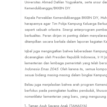
Universitas Ahmad Dahlan Yogyakarta, serta unsur da
Kemendukbangga/BKKBN DIY.
Kepala Perwakilan Kemendukbangga BKKBN DIY, Muh
harapannya agar Tim Pokja Kampung Keluarga Berku
seperti sebuah orkestra. Sinergi antarprogram pemb
berkualitas. Peran dirijen ini penting dalam menyela
ditampilkan secara berkala dalam laporan kegiatan 
Iqbal juga mengingatkan bahwa keberadaan Kampung K
dicanangkan oleh Presiden Republik Indonesia, Ir H 
kementerian dan lembaga pemerintah yang telah ber
Indonesia Emas 2045
. Oleh karena itu, semua komp
sesuai bidang masing-masing dalam bingkai Kampung 
Beliau juga menjelaskan bahwa arah program Kemendu
berfokus pada peningkatan kualitas penduduk, khususn
nomenklatur kementerian yang baru, yang mengusung
Taman Asuh Sayang Anak (TAMASYA)