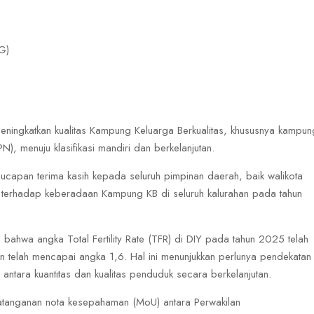
G)
meningkatkan kualitas Kampung Keluarga Berkualitas, khususnya kampun
N), menuju klasifikasi mandiri dan berkelanjutan.
 ucapan terima kasih kepada seluruh pimpinan daerah, baik walikota
a terhadap keberadaan Kampung KB di seluruh kalurahan pada tahun
bahwa angka Total Fertility Rate (TFR) di DIY pada tahun 2025 telah
 telah mencapai angka 1,6. Hal ini menunjukkan perlunya pendekatan
tara kuantitas dan kualitas penduduk secara berkelanjutan.
tanganan nota kesepahaman (MoU) antara Perwakilan