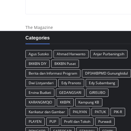
The Magazine
Categories
Agus Sutoko
Ahmad Harwanto
Anjar Purbaningsih
BKKBN DIY
BKKBN Pusat
Berita dan Informasi Program
DP3AKBPMD Gunungkidul
Dwi Listyandari
Edy Pranoto
Edy Subambang
Ervina Budiati
GEDANGSARI
GIRISUBO
KARANGMOJO
KKBPK
Kampung KB
Karikatur dan Gambar
PALIYAN
PATUK
PIK-R
PLAYEN
PUP
Profil dan Tokoh
Purwadi