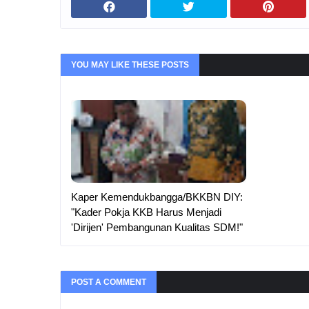
YOU MAY LIKE THESE POSTS
Kaper Kemendukbangga/BKKBN DIY:
"Kader Pokja KKB Harus Menjadi
'Dirijen' Pembangunan Kualitas SDM!"
POST A COMMENT