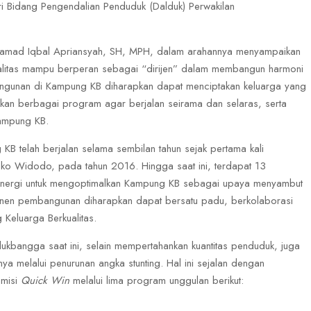
ri Bidang Pengendalian Penduduk (Dalduk) Perwakilan
amad Iqbal Apriansyah, SH, MPH, dalam arahannya menyampaikan
alitas mampu berperan sebagai “dirijen” dalam membangun harmoni
angunan di Kampung KB diharapkan dapat menciptakan keluarga yang
raskan berbagai program agar berjalan seirama dan selaras, serta
Kampung KB.
B telah berjalan selama sembilan tahun sejak pertama kali
Joko Widodo, pada tahun 2016. Hingga saat ini, terdapat 13
sinergi untuk mengoptimalkan Kampung KB sebagai upaya menyambut
onen pembangunan diharapkan dapat bersatu padu, berkolaborasi
Keluarga Berkualitas.
kbangga saat ini, selain mempertahankan kuantitas penduduk, juga
ya melalui penurunan angka stunting. Hal ini sejalan dengan
 misi
Quick Win
melalui lima program unggulan berikut: