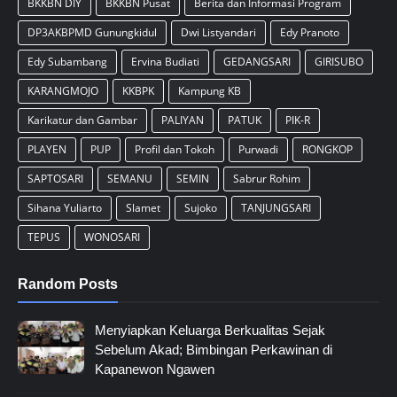
BKKBN DIY
BKKBN Pusat
Berita dan Informasi Program
DP3AKBPMD Gunungkidul
Dwi Listyandari
Edy Pranoto
Edy Subambang
Ervina Budiati
GEDANGSARI
GIRISUBO
KARANGMOJO
KKBPK
Kampung KB
Karikatur dan Gambar
PALIYAN
PATUK
PIK-R
PLAYEN
PUP
Profil dan Tokoh
Purwadi
RONGKOP
SAPTOSARI
SEMANU
SEMIN
Sabrur Rohim
Sihana Yuliarto
Slamet
Sujoko
TANJUNGSARI
TEPUS
WONOSARI
Random Posts
Menyiapkan Keluarga Berkualitas Sejak
Sebelum Akad; Bimbingan Perkawinan di
Kapanewon Ngawen