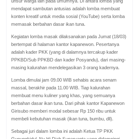
unsur warga lain pada umumnya. Di antara lomba yang
mendapat sambutan antusias adalah lomba membuat
konten kreatif untuk media sosial (YouTube) serta lomba
memasak berbahan dasar ikan tuna.
Kegiatan lomba masak dilaksanakan pada Jumat (18/03)
bertempat di halaman kantor kapanewon. Pesertanya
adalah kader PKK (yang di dalamnya tercakup kader
PPKBD/Sub PPKBD dan kader Posyandu), dari masing-
masing kalurahan mendelegasikan 3 orang kadernya.
Lomba dimulai jam 09.00 WIB sehabis acara senam
massal, berakhir pada 11.00 WIB. Tiap kalurahan
membuat menu kuliner yang khas, yang semuanya
berbahan dasar ikan tuna. Dari pihak kantor Kapanewon
Girisubo memberi modal sebesar Rp 150 ribu untuk
membeli kebutuhan masak (ikan tuna, bumbu, dll).
Sebagai juri dalam lomba ini adalah Ketua TP PKK
Gunungkidul, Ny Hj Diah Sunaryanta yang didampingi