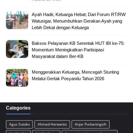
Ayah Hadir, Keluarga Hebat; Dari Forum RT/RW
Watusigar, Menumbuhkan Gerakan Ayah yang
Lebih Dekat dengan Keluarga
Baksos Pelayanan KB Serentak HUT IBI ke-75:
Momentum Meningkatkan Partisipasi
Masyarakat dalam Ber-KB
Menggerakkan Keluarga, Mencegah Stunting
Melalui Gertak Posyandu Tahun 2026
Categories
Agus Sutoko
Ahmad Harwanto
Anjar Purbaningsih