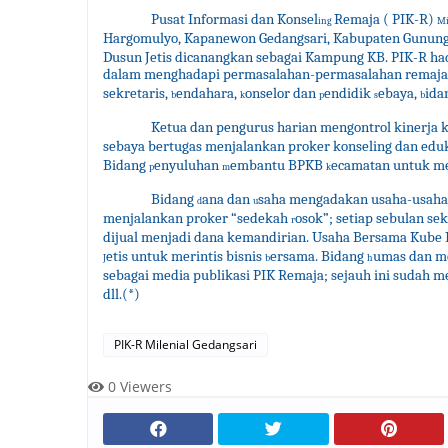
Pusat Informasi
dan
Konsel
Remaja ( PIK-R)
ing
Mi
Hargomulyo, Kapanewon Gedangsari, Kabupaten Gunung
Dusun Jetis dicanangkan seb
a
gai Kampung KB. PIK-R ha
dalam me
n
ghadapi permasalahan-permasalahan remaja
s
ekretaris,
endahara,
onselor dan
endidik
ebaya,
ida
b
k
p
s
b
Ketua dan pengurus harian mengontrol kinerja 
sebaya bertugas menjalankan proker konseling dan eduk
Bidang
enyulu
han
embantu BPKB
ecamatan untuk me
p
m
k
Bidang
ana dan
saha mengadakan usaha-usaha
d
u
menjalankan proker “
s
edekah
osok”; setiap sebulan s
r
dijual menjadi dana kemandirian. Usaha Bersama Kube
etis untuk merintis bisnis
ersama. Bidang
umas dan m
J
b
h
sebagai
media publikasi PIK Remaja;
s
ejauh ini sudah 
dll.
(*)
PIK-R Milenial Gedangsari
0
Viewers