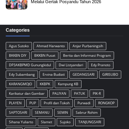
Melalui Gertak Posyandu Tahun 2026
Categories
Agus Sutoko
Ahmad Harwanto
Anjar Purbaningsih
BKKBN DIY
BKKBN Pusat
Berita dan Informasi Program
DP3AKBPMD Gunungkidul
Dwi Listyandari
Edy Pranoto
Edy Subambang
Ervina Budiati
GEDANGSARI
GIRISUBO
KARANGMOJO
KKBPK
Kampung KB
Karikatur dan Gambar
PALIYAN
PATUK
PIK-R
PLAYEN
PUP
Profil dan Tokoh
Purwadi
RONGKOP
SAPTOSARI
SEMANU
SEMIN
Sabrur Rohim
Sihana Yuliarto
Slamet
Sujoko
TANJUNGSARI