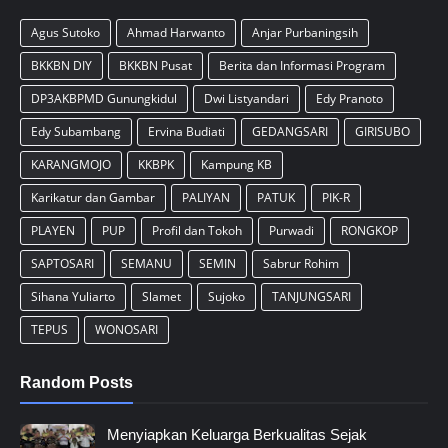
Agus Sutoko
Ahmad Harwanto
Anjar Purbaningsih
BKKBN DIY
BKKBN Pusat
Berita dan Informasi Program
DP3AKBPMD Gunungkidul
Dwi Listyandari
Edy Pranoto
Edy Subambang
Ervina Budiati
GEDANGSARI
GIRISUBO
KARANGMOJO
KKBPK
Kampung KB
Karikatur dan Gambar
PALIYAN
PATUK
PIK-R
PLAYEN
PUP
Profil dan Tokoh
Purwadi
RONGKOP
SAPTOSARI
SEMANU
SEMIN
Sabrur Rohim
Sihana Yuliarto
Slamet
Sujoko
TANJUNGSARI
TEPUS
WONOSARI
Random Posts
Menyiapkan Keluarga Berkualitas Sejak