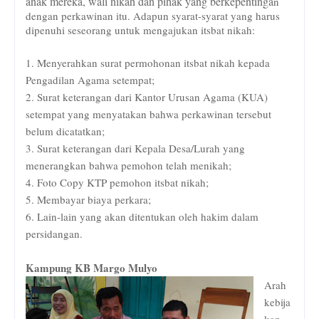
anak mereka, wali nikah dan pihak yang berkepentinga
n
dengan perkawinan itu. Adapun syarat-syarat yang harus
dipenuhi seseorang untuk mengajukan itsbat nikah:
1. Menyerahkan surat permohonan itsbat nikah kepada
Pengadilan Agama setempat;
2. Surat keterangan dari Kantor Urusan Agama (KUA)
setempat yang menyatakan bahwa perkawinan tersebut
belum dicatatkan;
3. Surat keterangan dari Kepala Desa/Lurah yang
menerangkan bahwa pemohon telah menikah;
4. Foto Copy KTP pemohon itsbat nikah;
5. Membayar biaya perkara;
6. Lain-lain yang akan ditentukan oleh hakim dalam
persidangan.
Kampung KB Margo Mulyo
Arah
kebija
kan