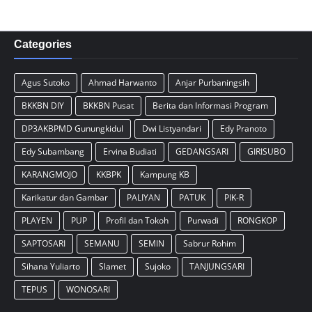
Categories
Agus Sutoko
Ahmad Harwanto
Anjar Purbaningsih
BKKBN DIY
BKKBN Pusat
Berita dan Informasi Program
DP3AKBPMD Gunungkidul
Dwi Listyandari
Edy Pranoto
Edy Subambang
Ervina Budiati
GEDANGSARI
GIRISUBO
KARANGMOJO
KKBPK
Kampung KB
Karikatur dan Gambar
PALIYAN
PATUK
PIK-R
PLAYEN
PUP
Profil dan Tokoh
Purwadi
RONGKOP
SAPTOSARI
SEMANU
SEMIN
Sabrur Rohim
Sihana Yuliarto
Slamet
Sujoko
TANJUNGSARI
TEPUS
WONOSARI