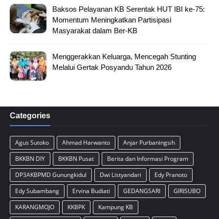
Baksos Pelayanan KB Serentak HUT IBI ke-75:
Momentum Meningkatkan Partisipasi
Masyarakat dalam Ber-KB
Menggerakkan Keluarga, Mencegah Stunting
Melalui Gertak Posyandu Tahun 2026
Categories
Agus Sutoko
Ahmad Harwanto
Anjar Purbaningsih
BKKBN DIY
BKKBN Pusat
Berita dan Informasi Program
DP3AKBPMD Gunungkidul
Dwi Listyandari
Edy Pranoto
Edy Subambang
Ervina Budiati
GEDANGSARI
GIRISUBO
KARANGMOJO
KKBPK
Kampung KB