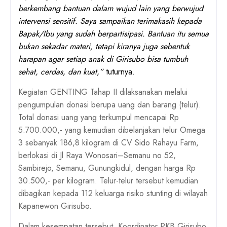
berkembang bantuan dalam wujud lain yang berwujud
intervensi sensitif. Saya sampaikan terimakasih kepada
Bapak/Ibu yang sudah berpartisipasi. Bantuan itu semua
bukan sekadar materi, tetapi kiranya juga sebentuk
harapan agar setiap anak di Girisubo bisa tumbuh
sehat, cerdas, dan kuat,”
tuturnya.
Kegiatan GENTING Tahap II dilaksanakan melalui
pengumpulan
donasi berupa uang dan barang (telur)
.
Total donasi uang yang terkumpul mencapai
Rp
5.700.000
,- yang kemudian dibelanjakan
telur Omega
3 sebanyak 186,8 kilogram
di
CV Sido Rahayu Farm
,
berlokasi di
Jl Raya Wonosari–Semanu no 52,
Sambirejo, Semanu, Gunungkidul
, dengan harga
Rp
30.500,- per kilogram
.
Telur-telur tersebut kemudian
dibagikan kepada
112 keluarga risiko stunting
di wilayah
Kapanewon Girisubo.
Dalam kesempatan tersebut,
Koordinator PKB Girisubo,