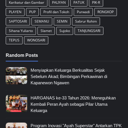
Karikatur dan Gambar
PALIYAN
PATUK
PIK-R
PLAYEN
PUP
Profil dan Tokoh
Purwadi
RONGKOP
SAPTOSARI
SEMANU
SEMIN
Sabrur Rohim
Sihana Yuliarto
Slamet
Sujoko
TANJUNGSARI
TEPUS
WONOSARI
Random Posts
Menyiapkan Keluarga Berkualitas Sejak
Sebelum Akad; Bimbingan Perkawinan di
Kapanewon Ngawen
HARGANAS ke-33 Tahun 2026: Meneguhkan
Kembali Peran Ayah sebagai Pilar Utama
Keluarga
Program Inovasi "Ayah Superstar" Antarkan TPK