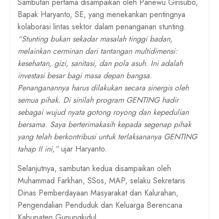
Sambutan pertama disampaikan oleh
Panewu Girisubo,
Bapak Haryanto, SE
, yang menekankan pentingnya
kolaborasi lintas sektor dalam penanganan stunting.
“Stunting bukan sekadar masalah tinggi badan,
melainkan cerminan dari tantangan multidimensi:
kesehatan, gizi, sanitasi, dan pola asuh. Ini adalah
investasi besar bagi masa depan bangsa.
Penanganannya harus dilakukan secara sinergis oleh
semua pihak. Di sinilah program GENTING hadir
sebagai wujud nyata gotong royong dan kepedulian
bersama. Saya berterimakasih kepada segenap pihak
yang telah berkontribusi untuk terlaksananya GENTING
tahap II ini,”
ujar Haryanto.
Selanjutnya, sambutan kedua disampaikan oleh
Muhammad Farkhan, SSos, MAP,
selaku
Sekretaris
Dinas Pemberdayaan Masyarakat dan Kalurahan,
Pengendalian Penduduk dan Keluarga Berencana
Kabupaten Gunungkidul
.