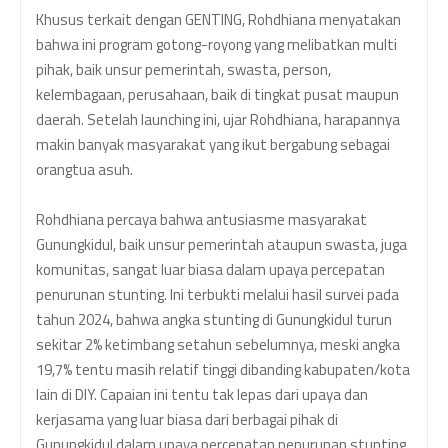
Khusus terkait dengan GENTING, Rohdhiana menyatakan
bahwa ini program gotong-royong yang melibatkan multi
pihak, baik unsur pemerintah, swasta, person,
kelembagaan, perusahaan, baik di tingkat pusat maupun
daerah. Setelah launching ini, ujar Rohdhiana, harapannya
makin banyak masyarakat yang ikut bergabung sebagai
orangtua asuh.
Rohdhiana percaya bahwa antusiasme masyarakat
Gunungkidul, baik unsur pemerintah ataupun swasta, juga
komunitas, sangat luar biasa dalam upaya percepatan
penurunan stunting. Ini terbukti melalui hasil survei pada
tahun 2024, bahwa angka stunting di Gunungkidul turun
sekitar 2% ketimbang setahun sebelumnya, meski angka
19,7% tentu masih relatif tinggi dibanding kabupaten/kota
lain di DIY. Capaian ini tentu tak lepas dari upaya dan
kerjasama yang luar biasa dari berbagai pihak di
Gunungkidul dalam upaya percepatan penurunan stunting