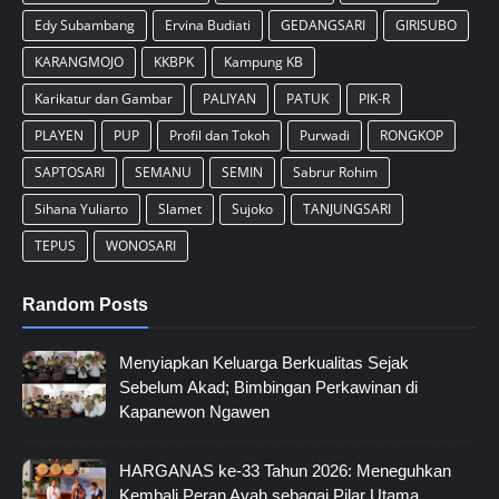
Edy Subambang
Ervina Budiati
GEDANGSARI
GIRISUBO
KARANGMOJO
KKBPK
Kampung KB
Karikatur dan Gambar
PALIYAN
PATUK
PIK-R
PLAYEN
PUP
Profil dan Tokoh
Purwadi
RONGKOP
SAPTOSARI
SEMANU
SEMIN
Sabrur Rohim
Sihana Yuliarto
Slamet
Sujoko
TANJUNGSARI
TEPUS
WONOSARI
Random Posts
Menyiapkan Keluarga Berkualitas Sejak
Sebelum Akad; Bimbingan Perkawinan di
Kapanewon Ngawen
HARGANAS ke-33 Tahun 2026: Meneguhkan
Kembali Peran Ayah sebagai Pilar Utama