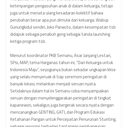
ketimpangan pengasuhan anak di dalam keluarga, tetapi
juga untuk menata ulang kesadaran kolektif bahwa
perubahan besar apa pun dimulai dari keluarga. Wabup
Gunungkidul sendiri, Joko Parwoto, dalam kesempatan tsb
didapuk sebagai penabuh gong sebagai tanda launching
ketiga program tsb.
Menurut koordinator PKB Semanu, Asar Janjang Lestari,
SPsi, MAP, tema Harganas tahun ini, “Dari Keluarga untuk
Indonesia Maju”, seyogianya bukan sekadar ungkapan klise
yang selalu menyeruak di tiap seremoni peringatan di
banyak lokasi, melainkan menjadi seruan nyata.
Setidaknya dalam hal ini Semanu coba menyampaikan
seruan dengan menyelenggarakan peringatan di tingkat
kapanewon, sekaligus juga bergerak secara nyata dengan
mencanangkan GENTING, GATI, dan
Program Edukasi
Ketahanan Pangan untuk Percepatan Penurunan Stunting
,
sebagai respons terhadap tantangan pembangunan