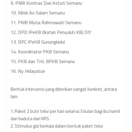
9.
PMB Kontras Dwi Astuti Semanu
10.
Klinik As Salam Semanu
11.
PMB Mutia Rahmawati Semanu
12.
DPD IPeKB (Ikatan Penyuluh KB) DIY
13.
DPC IPeKB Gunungkidul
14.
Koordinator PKB Semanu
15.
PKB dan THL BPKB Semanu
16. Ny Hidayatun
Bentuk intervensi yang diberikan sangat konkret, antara
lain:
1. Paket 2 butir telur per hari selama 3 bulan bagi ibu hamil
dan baduta dari KRS.
2. Stimulus gizi berkala dalam bentuk paket telur