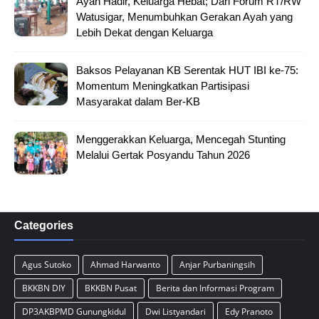
Ayah Hadir, Keluarga Hebat; Dari Forum RT/RW
Watusigar, Menumbuhkan Gerakan Ayah yang
Lebih Dekat dengan Keluarga
Baksos Pelayanan KB Serentak HUT IBI ke-75:
Momentum Meningkatkan Partisipasi
Masyarakat dalam Ber-KB
Menggerakkan Keluarga, Mencegah Stunting
Melalui Gertak Posyandu Tahun 2026
Categories
Agus Sutoko
Ahmad Harwanto
Anjar Purbaningsih
BKKBN DIY
BKKBN Pusat
Berita dan Informasi Program
DP3AKBPMD Gunungkidul
Dwi Listyandari
Edy Pranoto