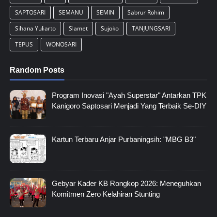
SAPTOSARI
SEMANU
SEMIN
Sabrur Rohim
Sihana Yuliarto
Slamet
Sujoko
TANJUNGSARI
TEPUS
WONOSARI
Random Posts
Program Inovasi "Ayah Superstar" Antarkan TPK
Kanigoro Saptosari Menjadi Yang Terbaik Se-DIY
Kartun Terbaru Anjar Purbaningsih: "MBG B3"
Gebyar Kader KB Rongkop 2026: Meneguhkan
Komitmen Zero Kelahiran Stunting