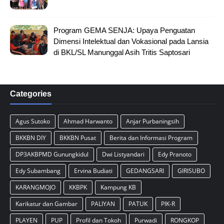
Program GEMA SENJA: Upaya Penguatan
Dimensi Intelektual dan Vokasional pada Lansia
di BKL/SL Manunggal Asih Tritis Saptosari
Categories
Agus Sutoko
Ahmad Harwanto
Anjar Purbaningsih
BKKBN DIY
BKKBN Pusat
Berita dan Informasi Program
DP3AKBPMD Gunungkidul
Dwi Listyandari
Edy Pranoto
Edy Subambang
Ervina Budiati
GEDANGSARI
GIRISUBO
KARANGMOJO
KKBPK
Kampung KB
Karikatur dan Gambar
PALIYAN
PATUK
PIK-R
PLAYEN
PUP
Profil dan Tokoh
Purwadi
RONGKOP