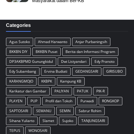
Masyarakat dalam Ber-KB
Categories
Agus Sutoko
Ahmad Harwanto
Anjar Purbaningsih
BKKBN DIY
BKKBN Pusat
Berita dan Informasi Program
DP3AKBPMD Gunungkidul
Dwi Listyandari
Edy Pranoto
Edy Subambang
Ervina Budiati
GEDANGSARI
GIRISUBO
KARANGMOJO
KKBPK
Kampung KB
Karikatur dan Gambar
PALIYAN
PATUK
PIK-R
PLAYEN
PUP
Profil dan Tokoh
Purwadi
RONGKOP
SAPTOSARI
SEMANU
SEMIN
Sabrur Rohim
Sihana Yuliarto
Slamet
Sujoko
TANJUNGSARI
TEPUS
WONOSARI