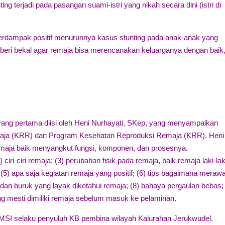
g terjadi pada pasangan suami-istri yang nikah secara dini (istri di
.
berdampak positif menurunnya kasus stunting pada anak-anak yang
memberi bekal agar remaja bisa merencanakan keluarganya dengan baik,
si yang pertama diisi oleh Heni Nurhayati, SKep, yang menyampaikan
maja (KRR) dan Program Kesehatan Reproduksi Remaja (KRR). Heni
emaja baik menyangkut fungsi, komponen, dan prosesnya.
 ciri-ciri remaja; (3) perubahan fisik pada remaja, baik remaja laki-lak
5) apa saja kegiatan remaja yang positif; (6) tips bagaimana merawa
k dan buruk yang layak diketahui remaja; (8) bahaya pergaulan bebas;
yang mesti dimiliki remaja sebelum masuk ke pelaminan.
 MSI selaku penyuluh KB pembina wilayah Kalurahan Jerukwudel.