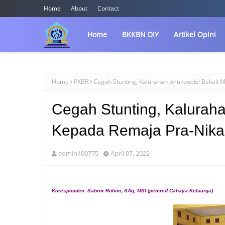
Home
About
Contact
Home
BKKBN DIY
Artikel Opini
Home
PKBR
Cegah Stunting, Kalurahan Jerukwudel Bekali 
Cegah Stunting, Kalurah
Kepada Remaja Pra-Nika
admin100775
April 07, 2022
Koresponden: Sabrur Rohim, SAg, MSI (pemred Cahaya Keluarga)