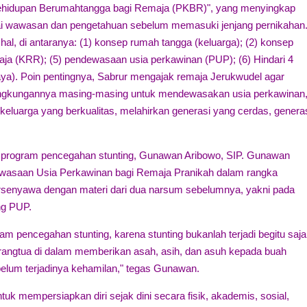
Kehidupan Berumahtangga bagi Remaja (PKBR)", yang menyingkap
agai wawasan dan pengetahuan sebelum memasuki jenjang pernikahan
, di antaranya: (1) konsep rumah tangga (keluarga); (2) konsep
maja (KRR); (5) pendewasaan usia perkawinan (PUP); (6) Hindari 4
ya). Poin pentingnya, Sabrur mengajak remaja Jerukwudel agar
 lingkungannya masing-masing untuk mendewasakan usia perkawinan
eluarga yang berkualitas, melahirkan generasi yang cerdas, genera
m program pencegahan stunting, Gunawan Aribowo, SIP. Gunawan
saan Usia Perkawinan bagi Remaja Pranikah dalam rangka
ersenyawa dengan materi dari dua narsum sebelumnya, yakni pada
ng PUP.
m pencegahan stunting, karena stunting bukanlah terjadi begitu saja
 orangtua di dalam memberikan asah, asih, dan asuh kepada buah
sebelum terjadinya kehamilan," tegas Gunawan.
k mempersiapkan diri sejak dini secara fisik, akademis, sosial,