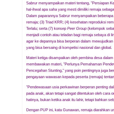
Sabrur menyampaikan materi tentang, "Persiapan 
hal-ihwal apa saha yang mesti dimiliki remaja seb
Dalam paparannya Sabrur menyampaikan beberapa hal
remaja; (3) Triad KRR; (4) kesehatan reproduksi re
Terlalu; serta (7) konsep
Peer Group
(kelompok seba
menjadi contoh atau teladan bagi remaja sebaya di
agar ke depannya bisa berperan dalam mewujudkan k
yang bisa bersaing di kompetisi nasional dan global.
Materi ketiga disampaikan oleh pembina desa dala
membawakan materi, "Perlunya Pemahaman Pendewa
Pencegahan Stunting," yang poin pentingnya juga b
pengayaan wawasan kepada peserta (remaja) tenta
"Pendewasaan usia perkawinan berperan penting dala
pada anak, akan tetapi sangat ditentukan oleh cara
hatinya, bukan ketika anak itu lahir, tetapi bahkan 
Dengan PUP ini, kata Gunawan, remaja diarahkan untu