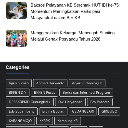
Baksos Pelayanan KB Serentak HUT IBI ke-75:
Momentum Meningkatkan Partisipasi
Masyarakat dalam Ber-KB
Menggerakkan Keluarga, Mencegah Stunting
Melalui Gertak Posyandu Tahun 2026
Categories
Agus Sutoko
Ahmad Harwanto
Anjar Purbaningsih
BKKBN DIY
BKKBN Pusat
Berita dan Informasi Program
DP3AKBPMD Gunungkidul
Dwi Listyandari
Edy Pranoto
Edy Subambang
Ervina Budiati
GEDANGSARI
GIRISUBO
KARANGMOJO
KKBPK
Kampung KB