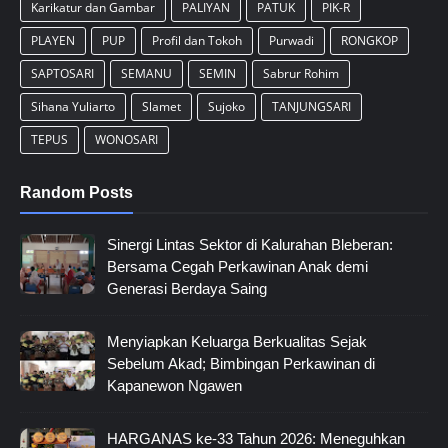
Karikatur dan Gambar
PALIYAN
PATUK
PIK-R
PLAYEN
PUP
Profil dan Tokoh
Purwadi
RONGKOP
SAPTOSARI
SEMANU
SEMIN
Sabrur Rohim
Sihana Yuliarto
Slamet
Sujoko
TANJUNGSARI
TEPUS
WONOSARI
Random Posts
Sinergi Lintas Sektor di Kalurahan Bleberan:
Bersama Cegah Perkawinan Anak demi
Generasi Berdaya Saing
Menyiapkan Keluarga Berkualitas Sejak
Sebelum Akad; Bimbingan Perkawinan di
Kapanewon Ngawen
HARGANAS ke-33 Tahun 2026: Meneguhkan