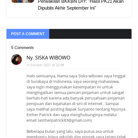
Perwakilan BKKBN DIY: "Hasil PK21 Akan
Dipublis Akhir September Ini"
POST A COMMENT
5 Comments
Ny. SISKA WIBOWO
4 October 2021 at 22:48
Halo semuanya, Nama saya Siska wibowo saya tinggal
di Surabaya di Indonesia, saya seorang mahasiswa,
saya ingin menggunakan kesempatan ini untuk
mengingatkan semua pencari pinjaman untuk sangat
berhati-hati karena ada banyak perusahaan pinjaman
penipuan dan kejahatan di sini di internet , Sampai
saya melihat posting Bapak Suryanto tentang Nyonya
Esther Patrick dan saya menghubunginya melalui
email: (estherpatrick83@gmail.com)
Beberapa bulan yang lalu, saya putus asa untuk
membantu biaya sekolah dan proyek saya tetapi tidak