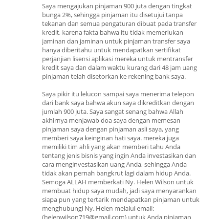
Saya mengajukan pinjaman 900 juta dengan tingkat
bunga 2%, sehingga pinjaman itu disetujui tanpa
tekanan dan semua pengaturan dibuat pada transfer
kredit, karena fakta bahwa itu tidak memerlukan
jaminan dan jaminan untuk pinjaman transfer saya
hanya diberitahu untuk mendapatkan sertifikat
perjanjian lisensi aplikasi mereka untuk mentransfer
kredit saya dan dalam waktu kurang dari 48 jam uang
pinjaman telah disetorkan ke rekening bank saya.
Saya pikir itu lelucon sampai saya menerima telepon
dari bank saya bahwa akun saya dikreditkan dengan
jumlah 900 juta. Saya sangat senang bahwa Allah
akhirnya menjawab doa saya dengan memesan
pinjaman saya dengan pinjaman asli saya, yang
memberi saya keinginan hati saya. mereka juga
memiliki tim ahli yang akan memberi tahu Anda
tentang jenis bisnis yang ingin Anda investasikan dan
cara menginvestasikan uang Anda, sehingga Anda
tidak akan pernah bangkrut lagi dalam hidup Anda.
Semoga ALLAH memberkati Ny. Helen Wilson untuk
membuat hidup saya mudah, jadi saya menyarankan
siapa pun yang tertarik mendapatkan pinjaman untuk
menghubungi Ny. Helen melalui email:
(helenwilson719@gmail.com) untuk Anda pinjaman