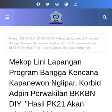
Home
MEKOP LINI LAPANGAN
Mekop Lini Lapangan Program
Bangga Kencana Kapanewon Nglipar, Korbid Adpin Perwakilan
BKKBN DIY: "Hasil PK21 Akan Dipublis Akhir September Ini"
Mekop Lini Lapangan
Program Bangga Kencana
Kapanewon Nglipar, Korbid
Adpin Perwakilan BKKBN
DIY: "Hasil PK21 Akan