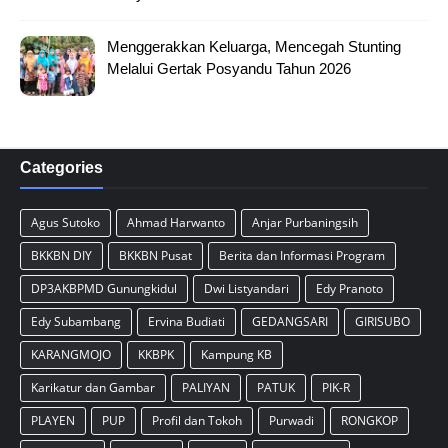
Menggerakkan Keluarga, Mencegah Stunting
Melalui Gertak Posyandu Tahun 2026
Categories
Agus Sutoko
Ahmad Harwanto
Anjar Purbaningsih
BKKBN DIY
BKKBN Pusat
Berita dan Informasi Program
DP3AKBPMD Gunungkidul
Dwi Listyandari
Edy Pranoto
Edy Subambang
Ervina Budiati
GEDANGSARI
GIRISUBO
KARANGMOJO
KKBPK
Kampung KB
Karikatur dan Gambar
PALIYAN
PATUK
PIK-R
PLAYEN
PUP
Profil dan Tokoh
Purwadi
RONGKOP