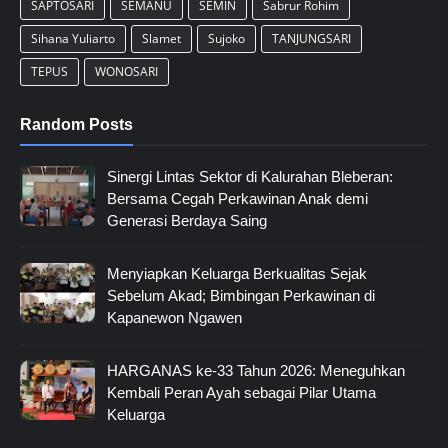
SAPTOSARI
SEMANU
SEMIN
Sabrur Rohim
Sihana Yuliarto
Slamet
Sujoko
TANJUNGSARI
TEPUS
WONOSARI
Random Posts
Sinergi Lintas Sektor di Kalurahan Bleberan:
Bersama Cegah Perkawinan Anak demi
Generasi Berdaya Saing
Menyiapkan Keluarga Berkualitas Sejak
Sebelum Akad; Bimbingan Perkawinan di
Kapanewon Ngawen
HARGANAS ke-33 Tahun 2026: Meneguhkan
Kembali Peran Ayah sebagai Pilar Utama
Keluarga