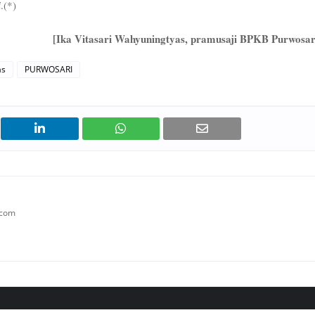
i
.(*)
[Ika Vitasari Wahyuningtyas, pramusaji BPKB Purwosar
as
PURWOSARI
.com