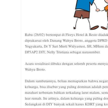
Rabu (26/02) bertempat di Florys Hotel & Resto diada
diprakarsai oleh Danang Wahyu Broto, anggota DPRD D
Yogyakarta, Dr Y Sari Murti Widyastusi, SH, MHum 
DP3AP2 DIY, Nelly Tristiana sebagai narasumber.
Acara sosialisasi dibuka dengan seluruh peserta meny
Wahyu Broto.
Dalam sambutannya, beliau memaparkan bahwa negara 
keluarga, bisa disebut yang paling dominan adalah pe
matahari terbenam bahkan terkadang larut malam, seme
luar rumah. Itu artinya, dalam keluarga yang paling 
Sedangkan di DIY banyak sekali kasus KDRT yang k