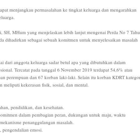
h dapat menjangkau permasalahan ke tingkat keluarga dan mengarahkan
luarga.
tuti, SH, MHum yang menjelaskan lebih lanjut mengenai Perda No 7 Tah
a dihadirkan sebagai sebuah komitmen untuk menyelesaikan masalah
ai dari anggota keluarga sadar betul apa yang dibutuhkan dalam
mosional. Tercatat pada tanggal 6 November 2019 terdapat 54,6% atau
an perempuan dan 67 korban laki-laki. Selain itu korban KDRT kategor
meliputi kekerasan fisik, sosial, dan mental.
ahan, pendidikan, dan kesehatan.
i, komitmen dalam pembagian peran, dukungan untuk maju, waktu
 mekanisme penanggulangan masalah.
, pengendalian emosi.