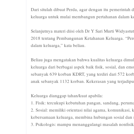
Dari situlah dibuat Perda, agar dengan itu pemerinta
keluarga untuk mulai membangun pertahanan dalam ke
Selanjutnya materi diisi oleh Dr Y Sari Murti Widyas
2018 tentang Pembangunan Ketahanan Keluarga. “Perd
dalam keluarga,” kata beliau.
Beliau juga mengatakan bahwa kualitas keluarga dimul
keluarga dari berbagai aspek baik fisik, sosial, dan e
sebanyak 639 korban KDRT, yang terdiri dari 572 korb
anak sebanyak 1132 korban. Kekerasan yang terjadipun 
Keluarga dianggap tahan/kuat apabila:
1. Fisik: tercukupi kebutuhan pangan, sandang, perum
2. Sosial: memiliki orientasi nilai agama, komunikas
kebersamaan keluarga, membina hubungan sosial dan
3. Psikologis: mampu menanggulangi masalah nonfisik