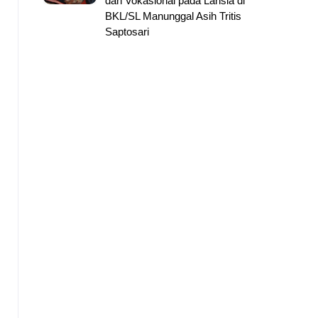
dan Vokasional pada Lansia di
BKL/SL Manunggal Asih Tritis
Saptosari