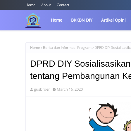
Home
About
Contact
Home
BKKBN DIY
Artikel Opini
Home
Berita dan Informasi Program
DPRD DIY Sosialisasi
DPRD DIY Sosialisasikan
tentang Pembangunan Ke
gusbroer
March 16, 2020