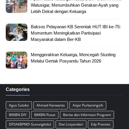
Watusigar, Menumbuhkan Gerakan Ayah yang
Lebih Dekat dengan Keluarga
Baksos Pelayanan KB Serentak HUT IBI ke-75:
Momentum Meningkatkan Partisipasi
Masyarakat dalam Ber-KB
Menggerakkan Keluarga, Mencegah Stunting
Melalui Gertak Posyandu Tahun 2026
Categories
Agus Sutoko
Ahmad Harwanto
Anjar Purbaningsih
BKKBN DIY
BKKBN Pusat
Berita dan Informasi Program
DP3AKBPMD Gunungkidul
Dwi Listyandari
Edy Pranoto