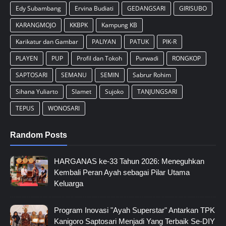
Edy Subambang
Ervina Budiati
GEDANGSARI
GIRISUBO
KARANGMOJO
KKBPK
Kampung KB
Karikatur dan Gambar
PALIYAN
PATUK
PIK-R
PLAYEN
PUP
Profil dan Tokoh
Purwadi
RONGKOP
SAPTOSARI
SEMANU
SEMIN
Sabrur Rohim
Sihana Yuliarto
Slamet
Sujoko
TANJUNGSARI
TEPUS
WONOSARI
Random Posts
HARGANAS ke-33 Tahun 2026: Meneguhkan
Kembali Peran Ayah sebagai Pilar Utama
Keluarga
Program Inovasi "Ayah Superstar" Antarkan TPK
Kanigoro Saptosari Menjadi Yang Terbaik Se-DIY