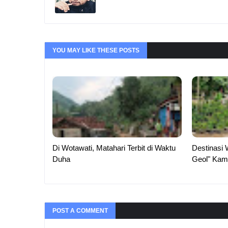
YOU MAY LIKE THESE POSTS
Di Wotawati, Matahari Terbit di Waktu
Destinasi 
Duha
Geol" Kam
POST A COMMENT