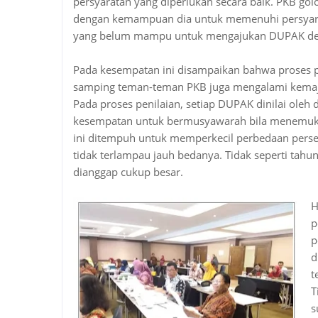
persyaratan yang diperlukan secara baik. PKB golo
dengan kemampuan dia untuk memenuhi persyarata
yang belum mampu untuk mengajukan DUPAK denga
Pada kesempatan ini disampaikan bahwa proses p
samping teman-teman PKB juga mengalami kema
Pada proses penilaian, setiap DUPAK dinilai ole
kesempatan untuk bermusyawarah bila menemuka
ini ditempuh untuk memperkecil perbedaan perseps
tidak terlampau jauh bedanya. Tidak seperti tahun 
dianggap cukup besar.
H
p
p
d
t
T
s