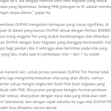
ngan ke II, dia sengaja memilih item-item kegiatan yang sesuai
n yang diperlukan. Sedang PKB golongan ke III, adalah merek
n tanpa alasan," papar Ita.
enilaian DUPAK mengalami kemajuan yang cukup signifikan, di
juan di dalam penyusunan DUPAK sesuai dengan Perban BKKBN.
h dua orang anggota Tim yang duduk berdampingan dan diberikan
n DUPAK dengan butir kegiatan yang dianggap bermasalah. Hal
i bagi penilai I dan II sehingga akan berimbas pada nilai yang
yang lalu, maka saat ini perbedaan nilai < dari 1 itu sudah
al menarik lain, untuk proses penilaian DUPAK Tim Penilai tidak
erlu lagi mengintreprestasikan nilai yang akan ditulis, namun
enilai cukup mengisi angka dari bukti fisik butir kegiatan yang
ibuat oleh PKB. Bila proses pengisian blangko format penilaian
elah selesai, dilanjutkan dengan input data yang dilakukan oleh
im Sekretariat, dan dengan cepat seketika itu juga nilai DUPAK P
udah bisa diketahui secara akurat.