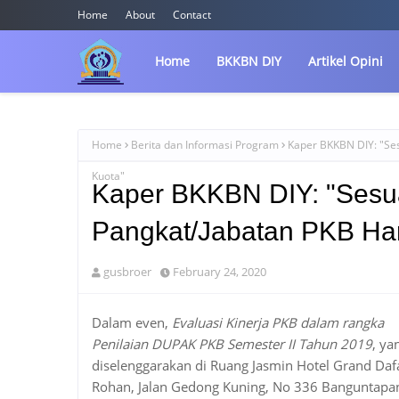
Home
About
Contact
Home
BKKBN DIY
Artikel Opini
Home
Berita dan Informasi Program
Kaper BKKBN DIY: "Se
Kuota"
Kaper BKKBN DIY: "Sesu
Pangkat/Jabatan PKB Ha
gusbroer
February 24, 2020
Dalam even,
Evaluasi Kinerja PKB dalam rangka
Penilaian DUPAK PKB Semester II Tahun 2019
, ya
diselenggarakan di Ruang Jasmin Hotel Grand Da
Rohan, Jalan Gedong Kuning, No 336 Banguntapan