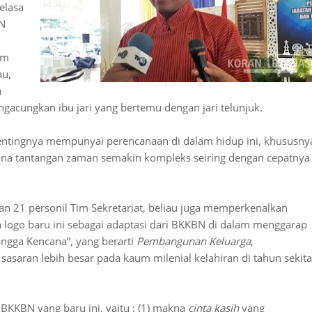
elasa
BN
am
au,
a
gacungkan ibu jari yang bertemu dengan jari telunjuk.
 pentingnya mempunyai perencanaan di dalam hidup ini, khususny
mana tantangan zaman semakin kompleks seiring dengan cepatnya
dan 21 personil Tim Sekretariat, beliau juga memperkenalkan
logo baru ini sebagai adaptasi dari BKKBN di dalam menggarap
ngga Kencana”, yang berarti
Pembangunan Keluarga
,
 sasaran lebih besar pada kaum milenial kelahiran di tahun sekita
KKBN yang baru ini, yaitu : (1) makna
cinta kasih
yang