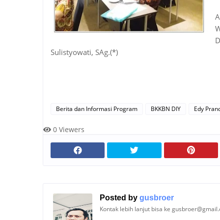
A
W
D
Sulistyowati, SAg.(*)
Berita dan Informasi Program
BKKBN DIY
Edy Pran
0
Viewers
Posted by
gusbroer
Kontak lebih lanjut bisa ke gusbroer@gmail