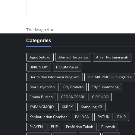
The Magazine
Categories
Agus Sutoko
Ahmad Harwanto
Anjar Purbaningsih
BKKBN DIY
BKKBN Pusat
Berita dan Informasi Program
DP3AKBPMD Gunungkidul
Dwi Listyandari
Edy Pranoto
Edy Subambang
Ervina Budiati
GEDANGSARI
GIRISUBO
KARANGMOJO
KKBPK
Kampung KB
Karikatur dan Gambar
PALIYAN
PATUK
PIK-R
PLAYEN
PUP
Profil dan Tokoh
Purwadi