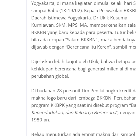
Yogyakarta, di mana kegiatan dimulai sejak hari S
sampai Rabu (18-19/02), Kepala Perwakilan BKK
Daerah Istimewa Yogyakarta, Dr Ukik Kusuma
Kurniawan, SKM, MPS, MA, memperkenalkan sal
BKKBN yang baru kepada para peserta. Tutur beli
bila ada ucapan “Salam BKKBN” , maka hendakny
dijawab dengan “Berencana Itu Keren”, sambil men
Dijelaskan lebih lanjut oleh Ukik, bahwa betapa
kehidupan berencana bagi generasi milenial di 
perubahan global.
Di hadapan 28 personil Tim Penilai angka kredit 
makna logo baru dari lembaga BKKBN. Perubahan 
program KKBPK yang saat ini disebut program “Ba
Kependudukan, dan Keluarga Berencana
”, dengan
1980-an.
Beliau menuturkan ada empat makna dari simbol B