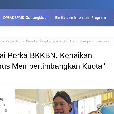
DP3AKBPMD Gunungkidul
Berita dan Informasi Program
suai Perka BKKBN, Kenaikan Pangkat/Jabatan PKB Harus Mempertimbangkan
ai Perka BKKBN, Kenaikan
rus Mempertimbangkan Kuota"
ng
fam
, DI