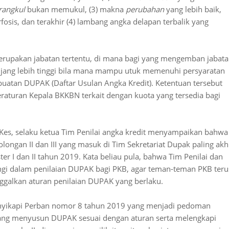
angkul
bukan memukul, (3) makna
perubahan
yang lebih baik,
is, dan terakhir (4) lambang angka delapan terbalik yang
rupakan jabatan tertentu, di mana bagi yang mengemban jabat
njang lebih tinggi bila mana mampu utuk memenuhi persyaratan
buatan DUPAK (Daftar Usulan Angka Kredit). Ketentuan tersebut
raturan Kepala BKKBN terkait dengan kuota yang tersedia bagi
Kes, selaku ketua Tim Penilai angka kredit menyampaikan bahwa
olongan II dan III yang masuk di Tim Sekretariat Dupak paling akh
r I dan II tahun 2019. Kata beliau pula, bahwa Tim Penilai dan
gi dalam penilaian DUPAK bagi PKB, agar teman-teman PKB teru
nggalkan aturan penilaian DUPAK yang berlaku.
nyikapi Perban nomor 8 tahun 2019 yang menjadi pedoman
ang menyusun DUPAK sesuai dengan aturan serta melengkapi