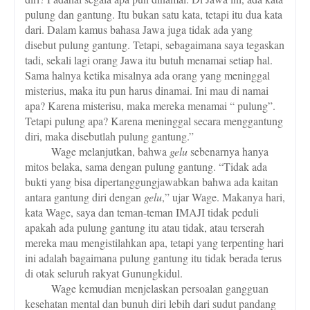
pulung dan gantung. Itu bukan satu kata, tetapi itu dua kata
dari. Dalam kamus bahasa Jawa juga tidak ada yang
disebut pulung gantung. Tetapi, sebagaimana saya tegaskan
tadi, sekali lagi orang Jawa itu butuh menamai setiap hal.
Sama halnya ketika misalnya ada orang yang meninggal
misterius, maka itu pun harus dinamai. Ini mau di namai
apa? Karena misterisu, maka mereka menamai “ pulung”.
Tetapi pulung apa? Karena meninggal secara menggantung
diri, maka disebutlah pulung gantung.”
Wage melanjutkan, bahwa
gelu
sebenarnya hanya
mitos belaka, sama dengan pulung gantung. “Tidak ada
bukti yang bisa dipertanggungjawabkan bahwa ada kaitan
antara gantung diri dengan
gelu
,” ujar Wage. Makanya hari,
kata Wage, saya dan teman-teman IMAJI tidak peduli
apakah ada pulung gantung itu atau tidak, atau terserah
mereka mau mengistilahkan apa, tetapi yang terpenting hari
ini adalah bagaimana pulung gantung itu tidak berada terus
di otak seluruh rakyat Gunungkidul.
Wage kemudian menjelaskan persoalan gangguan
kesehatan mental dan bunuh diri lebih dari sudut pandang