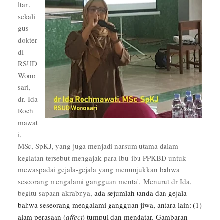
ltan,
sekali
gus
dokter
di
RSUD
Wono
sari,
dr
.
Ida
Roch
mawat
i
,
MSc, SpKJ, yang juga menjadi narsum utama dalam
kegiatan tersebut mengajak para ibu-ibu PPKBD untuk
mewaspadai gejala-gejala yang menunjukkan bahwa
seseorang mengalami gangguan mental. Menurut dr Ida,
begitu sapaan akrabnya,
ada sejumlah tanda dan gejala
bahwa seseorang mengalami gangguan jiwa, antara lain: (1)
alam perasaan (
affect
) tumpul dan mendatar. Gambaran