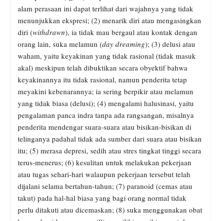
alam perasaan ini dapat terlihat dari wajahnya yang tidak
menunjukkan ekspresi; (2) menarik diri atau mengasingkan
diri (
withdrawn
), ia tidak mau bergaul atau kontak dengan
orang lain, suka melamun (
day dreaming
); (3) delusi atau
waham, yaitu keyakinan yang tidak rasional (tidak masuk
akal) meskipun telah dibuktikan secara obyektif bahwa
keyakinannya itu tidak rasional, namun penderita tetap
meyakini kebenarannya; ia sering berpikir atau melamun
yang tidak biasa (delusi); (4) mengalami halusinasi, yaitu
pengalaman panca indra tanpa ada rangsangan, misalnya
penderita mendengar suara-suara atau bisikan-bisikan di
telinganya padahal tidak ada sumber dari suara atau bisikan
itu; (5) merasa depresi, sedih atau stres tingkat tinggi secara
terus-menerus; (6) kesulitan untuk melakukan pekerjaan
atau tugas sehari-hari walaupun pekerjaan tersebut telah
dijalani selama bertahun-tahun; (7) paranoid (cemas atau
takut) pada hal-hal biasa yang bagi orang normal tidak
perlu ditakuti atau dicemaskan; (8) suka menggunakan obat