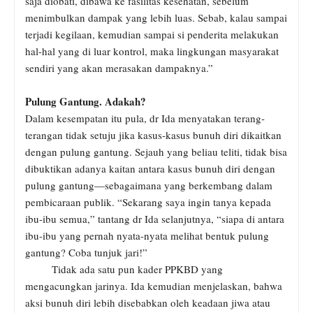
saja diobati, dibawa ke fasilitas kesehatan, sebelum
menimbulkan dampak yang lebih luas. Sebab, kalau sampai
terjadi kegilaan, kemudian sampai si penderita melakukan
hal-hal yang di luar kontrol, maka lingkungan masyarakat
sendiri yang akan merasakan dampaknya.”
Pulung Gantung. Adakah?
Dalam kesempatan itu pula, dr Ida menyatakan terang-
terangan tidak setuju jika kasus-kasus bunuh diri dikaitkan
dengan pulung gantung. Sejauh yang beliau teliti, tidak bisa
dibuktikan adanya kaitan antara kasus bunuh diri dengan
pulung gantung—sebagaimana yang berkembang dalam
pembicaraan publik. “Sekarang saya ingin tanya kepada
ibu-ibu semua,” tantang dr Ida selanjutnya, “siapa di antara
ibu-ibu yang pernah nyata-nyata melihat bentuk pulung
gantung? Coba tunjuk jari!”
Tidak ada satu pun kader PPKBD yang
mengacungkan jarinya. Ida kemudian menjelaskan, bahwa
aksi bunuh diri lebih disebabkan oleh keadaan jiwa atau