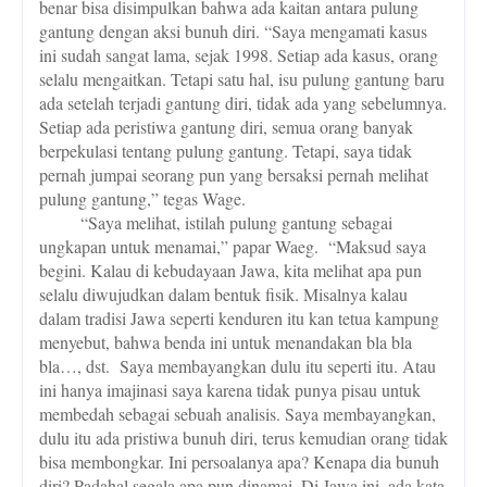
benar bisa disimpulkan bahwa ada kaitan antara pulung
gantung dengan aksi bunuh diri. “Saya mengamati kasus
ini sudah sangat lama, sejak 1998. Setiap ada kasus, orang
selalu mengaitkan. Tetapi satu hal, isu pulung gantung baru
ada setelah terjadi gantung diri, tidak ada yang sebelumnya.
Setiap ada peristiwa gantung diri, semua orang banyak
berpekulasi tentang pulung gantung. Tetapi, saya tidak
pernah jumpai seorang pun yang bersaksi pernah melihat
pulung gantung,” tegas Wage.
“Saya melihat, istilah pulung gantung sebagai
ungkapan untuk menamai,” papar Waeg.
“Maksud saya
begini. Kalau di kebudayaan Jawa, kita melihat apa pun
selalu diwujudkan dalam bentuk fisik. Misalnya kalau
dalam tradisi Jawa seperti kenduren itu kan tetua kampung
menyebut, bahwa benda ini untuk menandakan bla bla
bla…, dst.
Saya membayangkan dulu itu seperti itu. Atau
ini hanya imajinasi saya karena tidak punya pisau untuk
membedah sebagai sebuah analisis. Saya membayangkan,
dulu itu ada pristiwa bunuh diri, terus kemudian orang tidak
bisa membongkar. Ini persoalanya apa? Kenapa dia bunuh
diri? Padahal segala apa pun dinamai. Di Jawa ini, ada kata