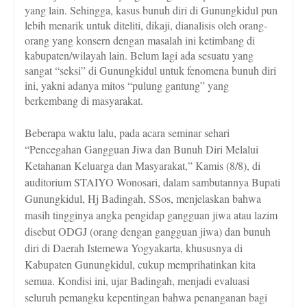
yang lain. Sehingga, kasus bunuh diri di Gunungkidul pun
lebih menarik untuk diteliti, dikaji, dianalisis oleh orang-
orang yang konsern dengan masalah ini ketimbang di
kabupaten/wilayah lain. Belum lagi ada sesuatu yang
sangat “seksi” di Gunungkidul untuk fenomena bunuh diri
ini, yakni adanya mitos “pulung gantung” yang
berkembang di masyarakat.
Beberapa waktu lalu, pada acara seminar sehari
“Pencegahan Gangguan Jiwa dan Bunuh Diri Melalui
Ketahanan Keluarga dan Masyarakat,” Kamis (8/8), di
auditorium STAIYO Wonosari, dalam sambutannya Bupati
Gunungkidul, Hj Badingah, SSos, menjelaskan bahwa
masih tingginya angka pengidap gangguan jiwa atau lazim
disebut ODGJ (orang dengan gangguan jiwa) dan bunuh
diri di Daerah Istemewa Yogyakarta, khususnya di
Kabupaten Gunungkidul, cukup memprihatinkan kita
semua. Kondisi ini, ujar Badingah, menjadi evaluasi
seluruh pemangku kepentingan bahwa penanganan bagi