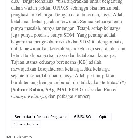
dua,” lanjut Rohdiana, “bisa digerakkan untuk bergabung
dalam wadah poktan UPPKS, sehingga bisa menambah
penghasilan keluarga. Dengan cara itu semua, insya Allah
ketah
anan keluarga akan terwujud. Semua keluarga tentu
punya masalah, punya tantangan. Tetapi, setiap keluarga
juga punya potensi, punya SDM. Yang penting adalah
bagaimana mengelola masalah dan SDM itu dengan baik,
untuk mewujudkan kesejahteraan keluarga secara lahir dan
batin. Itulah pengertian dasar dari ketahanan keluarga.
Tujuan utama keluarga berencana (KB) adalah
mewujudkan kesejahteraan keluarga. Jika keluarga
sejahtera, sehat lahir batin, insya Allah pikiran-pikiran
buruk tentang keinginan bunuh diri tidak akan terlintas.”(*)
Sabrur Rohim, SAg, MSI,
[
PKB Girisbo dan Pimred
Cahaya Keluarga
, dari pelbagai sumber]
Berita dan Informasi Program
GIRISUBO
Opini
Sabrur Rohim
0
Viewers