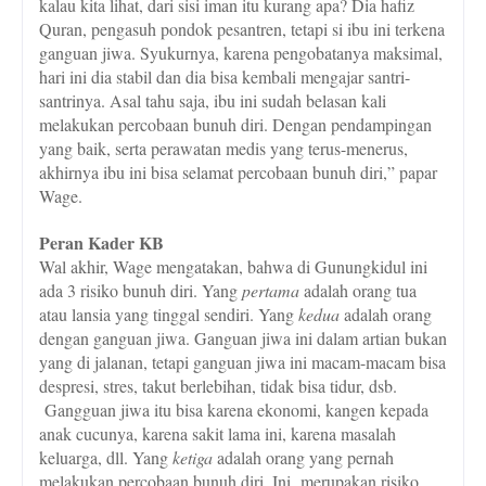
kalau kita lihat, dari sisi iman itu kurang apa? Dia hafiz
Quran, pengasuh pondok pesantren, tetapi si ibu ini terkena
ganguan jiwa. Syukurnya, karena pengobatanya maksimal,
hari ini dia stabil dan dia bisa kembali mengajar santri-
santrinya. Asal tahu saja, ibu ini sudah belasan kali
melakukan percobaan bunuh diri. Dengan pendampingan
yang baik, serta perawatan medis yang terus-menerus,
akhirnya ibu ini bisa selamat percobaan bunuh diri,” papar
Wage.
Peran Kader KB
Wal akhir, Wage mengatakan, bahwa di Gunungkidul ini
ada 3 risiko bunuh diri. Yang
pertama
adalah orang tua
atau lansia yang tinggal sendiri. Yang
kedua
adalah orang
dengan ganguan jiwa. Ganguan jiwa ini dalam artian bukan
yang di jalanan, tetapi ganguan jiwa ini macam-macam bisa
despresi, stres, takut berlebihan, tidak bisa tidur, dsb.
Gangguan jiwa itu bisa karena ekonomi, kangen kepada
anak cucunya, karena sakit lama ini, karena masalah
keluarga, dll. Yang
ketiga
adalah orang yang pernah
melakukan percobaan bunuh diri. Ini
merupakan risiko