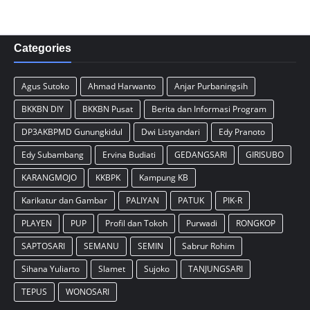
Categories
Agus Sutoko
Ahmad Harwanto
Anjar Purbaningsih
BKKBN DIY
BKKBN Pusat
Berita dan Informasi Program
DP3AKBPMD Gunungkidul
Dwi Listyandari
Edy Pranoto
Edy Subambang
Ervina Budiati
GEDANGSARI
GIRISUBO
KARANGMOJO
KKBPK
Kampung KB
Karikatur dan Gambar
PALIYAN
PATUK
PIK-R
PLAYEN
PUP
Profil dan Tokoh
Purwadi
RONGKOP
SAPTOSARI
SEMANU
SEMIN
Sabrur Rohim
Sihana Yuliarto
Slamet
Sujoko
TANJUNGSARI
TEPUS
WONOSARI