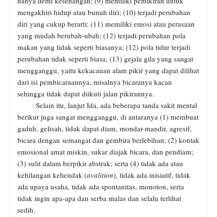
hanya demi kesenangan; (9) memiliki pemikiran untuk
mengakhiri hidup atau bunuh diri; (10) terjadi perubahan
diri yang cukup berarti; (11) memiliki emosi atau perasaan
yang mudah berubah-ubah; (12) terjadi perubahan pola
makan yang tidak seperti biasanya; (12) pola tidur terjadi
perubahan tidak seperti biasa; (13) gejala gila yang sangat
mengganggu, yaitu kekacauan alam pikir yang dapat dilihat
dari isi pembicaraannya, misalnya bicaranya kacau
sehingga tidak dapat diikuti jalan pikirannya.
Selain itu, lanjut Ida, ada beberapa tanda sakit mental
berikut juga sangat mengganggu, di antaranya (1) membuat
gaduh, gelisah, tidak dapat diam, mondar-mandir, agresif,
bicara dengan semangat dan gembira berlebihan; (2) kontak
emosional amat miskin, sukar diajak bicara, dan pendiam;
(3) sulit dalam berpikir abstrak; serta (4) tidak ada atau
kehilangan kehendak (
avalition
), tidak ada inisiatif, tidak
ada upaya usaha, tidak ada spontanitas, monoton, serta
tidak ingin apa-apa dan serba malas dan selalu terlihat
sedih.