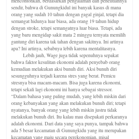
mencontohkan, berdasarkan pengalaman dan penelitiannya
sendir, bahwa di Gunungkidul ini banyak kasus di mana
orang yang sudah 10 tahun dengan gagal ginjal, tetapi dia
semangat hidunya luar biasa, ada orang 19 tahun hidup
dengan stroke, tetapi semangatnya luar biasa. Tetapi, ada
yang baru mengidap sakit mata 2 minggu ternyata memilih
gantung diri karena tak tahan dengan sakitnya. Ini artinya
apa? Ini artinya, sebabnya lebih karena mentalitasnya.
Lebih jauh, Wage juga tidak sepenuhnya sepakat
bahwa faktor kesulitan ekonomi adalah penyebab orang
kemudian melakukan aksi bunuh diri. Aksi bunuh diri
sesungguhnya terjadi karena stres yang berat. Pemicu
stresnya bisa macam-macam. Bisa juga karena ekonomi,
tetapi sekali lagi ekonomi ini hanya sebagai stressor.
“Dalam bahasa yang paling mudah, yang lebih miskin dari
orang kebanyakan yang akan melakukan bunuh diri; tetapi
nyatanya, banyak orang yang lebih miskin justru tidak
melakukan bunuh diri. Itu kalau mau disepakati perkaranya
adalah ekonomi. Dari data yang saya punya, tampak bahwa
ada 5 besar kecamatan di Gunungkidu yang itu merupakan
kecamatan yang maju secara perekonomian, misal