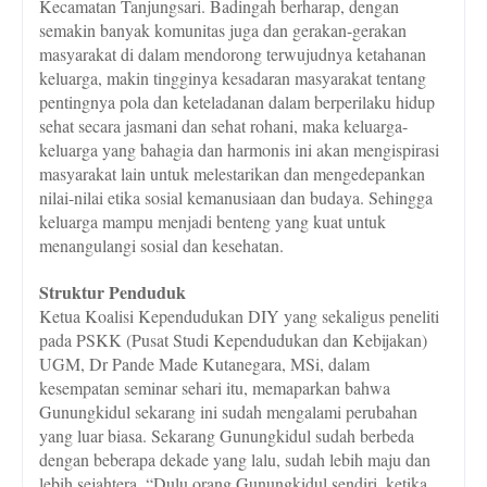
Kecamatan Tanjungsari. Badingah berharap, dengan
semakin banyak komunitas juga dan gerakan-gerakan
masyarakat di dalam mendorong terwujudnya ketahanan
keluarga, makin tingginya kesadaran masyarakat tentang
pentingnya pola dan keteladanan dalam berperilaku hidup
sehat secara jasmani dan sehat rohani, maka keluarga-
keluarga yang bahagia dan harmonis ini akan mengispirasi
masyarakat lain untuk melestarikan dan mengedepankan
nilai-nilai etika sosial kemanusiaan dan budaya. Sehingga
keluarga mampu menjadi benteng yang kuat untuk
menangulangi sosial dan kesehatan.
Struktur Penduduk
Ketua Koalisi Kependudukan DIY yang sekaligus peneliti
pada PSKK (Pusat Studi Kependudukan dan Kebijakan)
UGM, Dr Pande Made Kutanegara, MSi, dalam
kesempatan seminar sehari itu, memaparkan bahwa
Gunungkidul sekarang ini sudah mengalami perubahan
yang luar biasa. Sekarang Gunungkidul sudah berbeda
dengan beberapa dekade yang lalu, sudah lebih maju dan
lebih sejahtera. “Dulu orang Gunungkidul sendiri, ketika