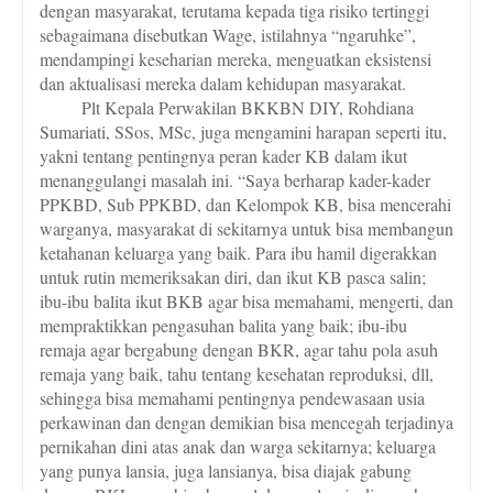
dengan masyarakat, terutama kepada tiga risiko tertinggi
sebagaimana disebutkan Wage, istilahnya “ngaruhke”,
mendampingi keseharian mereka, menguatkan eksistensi
dan aktualisasi mereka dalam kehidupan masyarakat.
Plt Kepala Perwakilan BKKBN DIY, Rohdiana
Sumariati, SSos, MSc, juga mengamini harapan seperti itu,
yakni tentang pentingnya peran kader KB dalam ikut
menanggulangi masalah ini. “Saya berharap kader-kader
PPKBD, Sub PPKBD, dan Kelompok KB, bisa mencerahi
warganya, masyarakat di sekitarnya untuk bisa membangun
ketahanan keluarga yang baik. Para ibu hamil digerakkan
untuk rutin memeriksakan diri, dan ikut KB pasca salin;
ibu-ibu balita ikut BKB agar bisa memahami, mengerti, dan
mempraktikkan pengasuhan balita yang baik; ibu-ibu
remaja agar bergabung dengan BKR, agar tahu pola asuh
remaja yang baik, tahu tentang kesehatan reproduksi, dll,
sehingga bisa memahami pentingnya pendewasaan usia
perkawinan dan dengan demikian bisa mencegah terjadinya
pernikahan dini atas anak dan warga sekitarnya; keluarga
yang punya lansia, juga lansianya, bisa diajak gabung