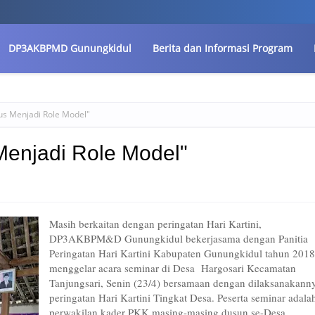
DP3AKBPMD Gunungkidul
Berita dan Informasi Program
us Menjadi Role Model"
Menjadi Role Model"
Masih berkaitan dengan peringatan Hari Kartini,
DP3AKBPM&D Gunungkidul bekerjasama dengan Panitia
Peringatan Hari Kartini Kabupaten Gunungkidul tahun 2018
menggelar acara seminar di Desa Hargosari Kecamatan
Tanjungsari, Senin (23/4) bersamaan dengan dilaksanakann
peringatan Hari Kartini Tingkat Desa. Peserta seminar adala
perwakilan kader PKK masing-masing dusun se-Desa