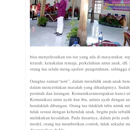
bisa menyelesaikan isu-isu yang ada di masyarakat, 
terarah, kenakalan remaja, perkelahian antar anak, dl
orang tua selalu meng-
update
pengetahuan, sehingga d
Oangtua zaman“now”, dalam mendidik anak-anak henda
dalam menceritakan masalah yang dihadapinya. Suda
perintah dan larangan. Komunikasimerupakan kunci u
Komunikasi antar ayah dan ibu, antara ayah dengan an
hendaklah dibangun. Orang tua tidaklah tabu untuk m
tidak sesuai dengan kehendak anak, begitu pula sebali
melakukan kesalahan. Pada dasarnya, dalam pola asuh 
model, orang tua memberikan contoh, tidak sekadar 
disampaikan dr Ida.