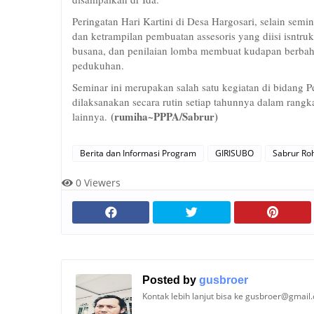
Peringatan Hari Kartini di Desa Hargosari, selain semin
dan ketrampilan pembuatan assesoris yang diisi isntr
busana, dan penilaian lomba membuat kudapan berbah
pedukuhan.
Seminar ini merupakan salah satu kegiatan di bid
dilaksanakan secara rutin setiap tahunnya dalam rangka
(rumiha~PPPA/Sabrur)
lainnya.
Berita dan Informasi Program
GIRISUBO
Sabrur Ro
0
Viewers
Posted by
gusbroer
Kontak lebih lanjut bisa ke gusbroer@gmail