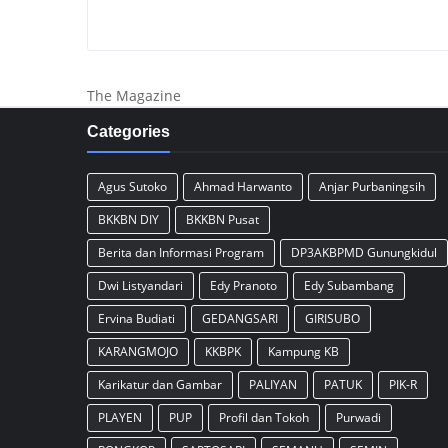
The Magazine
Categories
Agus Sutoko
Ahmad Harwanto
Anjar Purbaningsih
BKKBN DIY
BKKBN Pusat
Berita dan Informasi Program
DP3AKBPMD Gunungkidul
Dwi Listyandari
Edy Pranoto
Edy Subambang
Ervina Budiati
GEDANGSARI
GIRISUBO
KARANGMOJO
KKBPK
Kampung KB
Karikatur dan Gambar
PALIYAN
PATUK
PIK-R
PLAYEN
PUP
Profil dan Tokoh
Purwadi