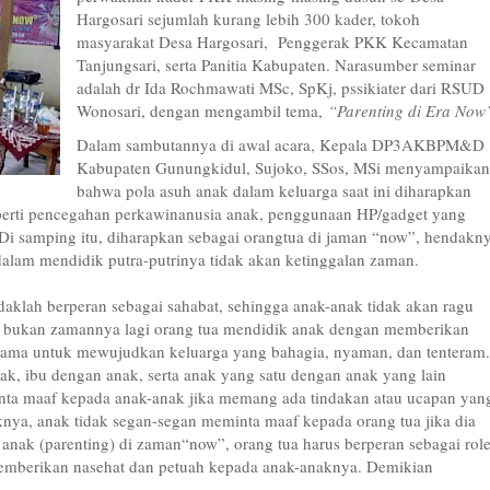
Hargosari sejumlah kurang lebih 300 kader, tokoh
masyarakat Desa Hargosari, Penggerak PKK Kecamatan
Tanjungsari, serta Panitia Kabupaten. Narasumber seminar
adalah dr Ida Rochmawati MSc, SpKj, pssikiater dari RSUD
Wonosari, dengan mengambil tema,
“Parenting di Era Now
Dalam sambutannya di awal acara, Kepala DP3AKBPM&D
Kabupaten Gunungkidul, Sujoko, SSos, MSi menyampaikan
bahwa pola asuh anak dalam keluarga saat ini diharapkan
seperti pencegahan perkawinanusia anak, penggunaan HP/gadget yang
l. Di samping itu, diharapkan sebagai orangtua di jaman “now”, hendakn
alam mendidik putra-putrinya tidak akan ketinggalan zaman.
klah berperan sebagai sahabat, sehingga anak-anak tidak akan ragu
h bukan zamannya lagi orang tua mendidik anak dengan memberikan
tama untuk mewujudkan keluarga yang bahagia, nyaman, dan tenteram.
ak, ibu dengan anak, serta anak yang satu dengan anak yang lain
inta maaf kepada anak-anak jika memang ada tindakan atau ucapan yan
knya, anak tidak segan-segan meminta maaf kepada orang tua jika dia
anak (parenting) di zaman“now”, orang tua harus berperan sebagai rol
memberikan nasehat dan petuah kepada anak-anaknya. Demikian