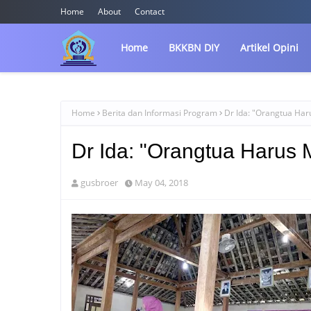
Home
About
Contact
Home
BKKBN DIY
Artikel Opini
Home
Berita dan Informasi Program
Dr Ida: "Orangtua Har
Dr Ida: "Orangtua Harus 
gusbroer
May 04, 2018