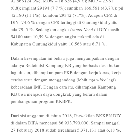
92.666 (24,3%); MOW = 18.626 (4,9%); MOP = 2.961
(0,8); implant 29194 (7,7 %); suntikan 166.561 (43,7%); pil
42.180 (11,1%); kondom 29342 (7,7%). Adapun CPR di
DIY
74,6 % dengan CPR tertinggi di Gunungkidul yaitu
ada 79, 5 %. Sedangkan angka
Unmet Need
di DIY masih
54180 atau 10,59 % dengan angka terkecil ada di
Kabupaten Gunungkidul yaitu 10.568 atau 8,71 %.
Dalam kesempatan ini beliau juga menyampaikan dengan
adanya Redefinisi Kampung KB yang berbasis desa bukan
lagi dusun, diharapkan para PKB dengan kerja keras, kerja
cerdas serta dengan menggandeng (lebih
ngaruhke
lagi)
keberadaan IMP. Dengan cara itu, diharapkan Kampung
KB bisa menjadi daya dongkrak yang berarti dalam
pembangunan program KKBPK.
Dari sisi anggaran di tahun 2018, Perwakilan BKKBN DIY
di dalam DIPA mencapai 86.933.790.000. Sampai tanggal
27 February 2018 sudah terealisasi 5.371.131 atau 6,18 %,