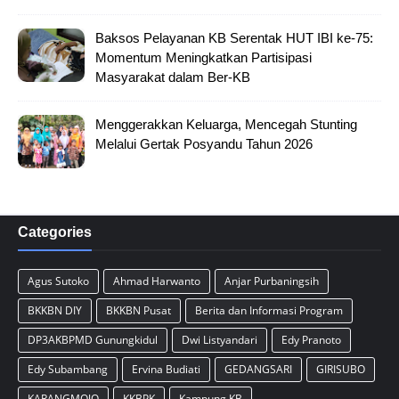
Baksos Pelayanan KB Serentak HUT IBI ke-75:
Momentum Meningkatkan Partisipasi
Masyarakat dalam Ber-KB
Menggerakkan Keluarga, Mencegah Stunting
Melalui Gertak Posyandu Tahun 2026
Categories
Agus Sutoko
Ahmad Harwanto
Anjar Purbaningsih
BKKBN DIY
BKKBN Pusat
Berita dan Informasi Program
DP3AKBPMD Gunungkidul
Dwi Listyandari
Edy Pranoto
Edy Subambang
Ervina Budiati
GEDANGSARI
GIRISUBO
KARANGMOJO
KKBPK
Kampung KB