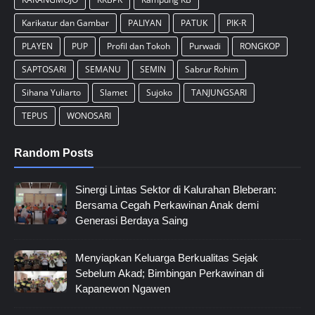
Karikatur dan Gambar
PALIYAN
PATUK
PIK-R
PLAYEN
PUP
Profil dan Tokoh
Purwadi
RONGKOP
SAPTOSARI
SEMANU
SEMIN
Sabrur Rohim
Sihana Yuliarto
Slamet
Sujoko
TANJUNGSARI
TEPUS
WONOSARI
Random Posts
Sinergi Lintas Sektor di Kalurahan Bleberan:
Bersama Cegah Perkawinan Anak demi
Generasi Berdaya Saing
Menyiapkan Keluarga Berkualitas Sejak
Sebelum Akad; Bimbingan Perkawinan di
Kapanewon Ngawen