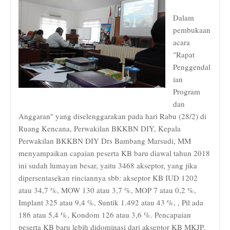
Dalam
pembukaan
acara
"Rapat
Penggendal
ian
Program
dan
Anggaran" yang diselenggarakan pada hari Rabu (28/2) di
Ruang Kencana, Perwakilan BKKBN DIY, Kepala
Perwakilan BKKBN DIY Drs Bambang Marsudi, MM
menyampaikan capaian peserta KB baru diawal tahun 2018
ini sudah lumayan besar, yaitu 3468 akseptor, yang jika
dipersentasekan rinciannya sbb: akseptor KB IUD 1202
atau 34,7 %, MOW 130 atau 3,7 %, MOP 7 atau 0,2 %,
Implant 325 atau 9,4 %, Suntik 1.492 atau 43 %, , Pil ada
186 atau 5,4 %, Kondom 126 atau 3,6 %. Pencapaian
peserta KB baru lebih didominasi dari akseptor KB MKJP.