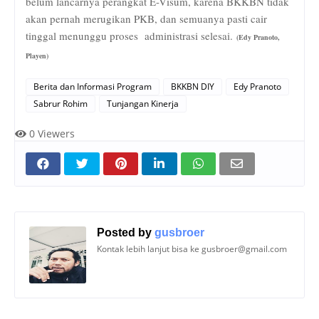
belum lancarnya perangkat E-Visum, karena BKKBN tidak
akan pernah merugikan PKB, dan semuanya pasti cair
tinggal menunggu proses
administrasi selesai.
(Edy
P
ranoto,
Playen)
Berita dan Informasi Program
BKKBN DIY
Edy Pranoto
Sabrur Rohim
Tunjangan Kinerja
0
Viewers
Posted by
gusbroer
Kontak lebih lanjut bisa ke gusbroer@gmail.com