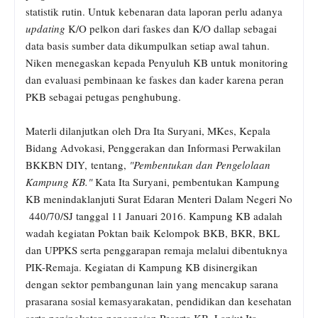
statistik rutin. Untuk kebenaran data laporan perlu adanya
updating
K/O pelkon dari faskes dan K/O dallap sebagai
data basis sumber data dikumpulkan setiap awal tahun.
Niken menegaskan kepada Penyuluh KB untuk monitoring
dan evaluasi pembinaan ke faskes dan kader karena peran
PKB sebagai petugas penghubung.
Materli dilanjutkan oleh Dra Ita Suryani, MKes, Kepala
Bidang Advokasi, Penggerakan dan Informasi Perwakilan
BKKBN DIY,
tentang,
"Pembentukan dan Pengelolaan
Kampung KB."
Kata Ita Suryani, pembentukan Kampung
KB menindaklanjuti Surat Edaran Menteri Dalam Negeri No
440/70/SJ tanggal 11 Januari 2016. Kampung KB adalah
wadah kegiatan Poktan baik Kelompok BKB, BKR, BKL
dan UPPKS serta penggarapan remaja melalui dibentuknya
PIK-Remaja. Kegiatan di Kampung KB disinergikan
dengan sektor pembangunan lain yang mencakup sarana
prasarana sosial kemasyarakatan, pendidikan dan kesehatan
serta peningkatan pencapaian Peserta KB. Lanjut Ita