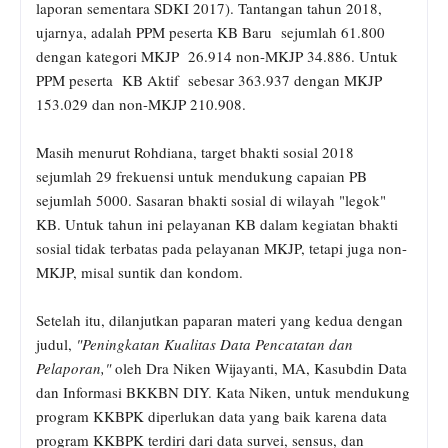
laporan sementara SDKI 2017). Tantangan tahun 2018,
ujarnya, adalah PPM peserta KB Baru sejumlah 61.800
dengan kategori MKJP 26.914 non-MKJP 34.886. Untuk
PPM peserta KB Aktif sebesar 363.937 dengan MKJP
153.029 dan non-MKJP 210.908.
Masih menurut Rohdiana, target bhakti sosial 2018
sejumlah 29 frekuensi untuk mendukung capaian PB
sejumlah 5000. Sasaran bhakti sosial di wilayah "legok"
KB. Untuk tahun ini pelayanan KB dalam kegiatan bhakti
sosial tidak terbatas pada pelayanan MKJP, tetapi juga non-
MKJP, misal suntik dan kondom.
Setelah itu, dilanjutkan paparan materi yang kedua dengan
judul,
"Peningkatan Kualitas Data Pencatatan dan
Pelaporan,"
oleh Dra Niken Wijayanti, MA, Kasubdin Data
dan Informasi BKKBN DIY. Kata Niken, untuk mendukung
program KKBPK diperlukan data yang baik karena data
program KKBPK terdiri dari data survei, sensus, dan