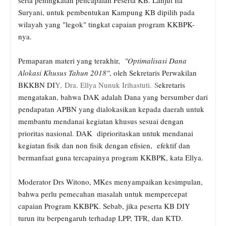
Suryani, untuk pembentukan Kampung KB dipilih pada
wilayah yang "legok" tingkat capaian program KKBPK-
nya.
Pemaparan materi yang terakhir,
"Optimalisasi Dana
Alokasi Khusus Tahun 2018"
, oleh Sekretaris Perwakilan
BKKBN DI
Y, Dra. Ellya Nunuk Irihastuti. S
ekretaris
mengatakan, bahwa DAK adalah Dana yang bersumber dari
pendapatan APBN yan
g dialokasikan kepada daerah untuk
membantu mendanai kegiatan khusus sesuai dengan
prioritas nasional. DAK diprioritaskan untuk mendanai
kegiatan fisik dan non fisik dengan efisien, efektif dan
bermanfaat guna tercapainya program KKBPK, kata Ellya.
Moderator Drs Witono, MKes menyampaikan kesimpulan,
bahwa perlu pemecahan masalah untuk mempercepat
capaian Program KKBPK. Sebab, jika peserta KB DIY
turun itu berpengaruh terhadap LPP, TFR, dan KTD.