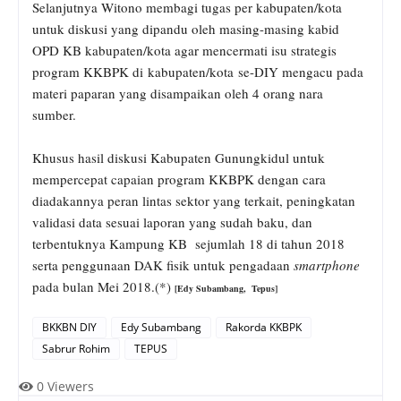
Selanjutnya Witono membagi tugas per kabupaten/kota
untuk diskusi yang dipandu oleh masing-masing kabid
OPD KB kabupaten/kota agar mencermati isu strategis
program KKBPK di
kabupaten/kota
se-DIY mengacu pada
materi paparan yang disampaikan oleh 4 orang nara
sumber.
Khusus hasil diskusi Kabupaten Gunungkidul untuk
mempercepat capaian program KKBPK dengan cara
diadakannya peran lintas sektor yang terkait, peningkatan
validasi data sesuai laporan yang sudah baku, dan
terbentuknya Kampung KB sejumlah 18 di tahun 2018
serta penggunaan DAK fisik untuk pengadaan
smartphone
pada bulan Mei 2018.(*)
[
Edy Subambang, Tepus]
BKKBN DIY
Edy Subambang
Rakorda KKBPK
Sabrur Rohim
TEPUS
0
Viewers