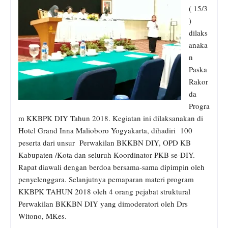
( 15/3
)
dilaks
anaka
n
Paska
Rakor
da
Progra
m KKBPK DIY Tahun 2018. Kegiatan ini dilaksanakan di
Hotel Grand Inna Malioboro Yogyakarta, dihadiri 100
peserta dari unsur Perwakilan BKKBN DIY, OPD KB
Kabupaten /Kota dan seluruh Koordinator PKB se-DIY.
Rapat diawali dengan berdoa bersama-sama dipimpin oleh
penyelenggara. Selanjutnya pemaparan materi program
KKBPK TAHUN 2018 oleh 4 orang pejabat struktural
Perwakilan BKKBN DIY yang dimoderatori oleh Drs
Witono, MKes.