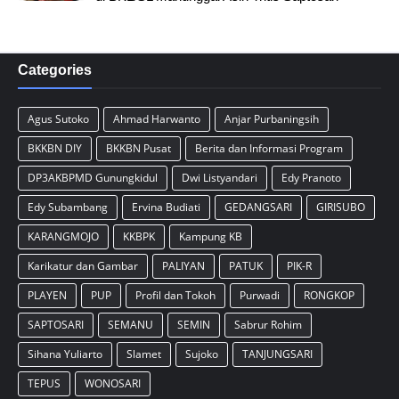
Categories
Agus Sutoko
Ahmad Harwanto
Anjar Purbaningsih
BKKBN DIY
BKKBN Pusat
Berita dan Informasi Program
DP3AKBPMD Gunungkidul
Dwi Listyandari
Edy Pranoto
Edy Subambang
Ervina Budiati
GEDANGSARI
GIRISUBO
KARANGMOJO
KKBPK
Kampung KB
Karikatur dan Gambar
PALIYAN
PATUK
PIK-R
PLAYEN
PUP
Profil dan Tokoh
Purwadi
RONGKOP
SAPTOSARI
SEMANU
SEMIN
Sabrur Rohim
Sihana Yuliarto
Slamet
Sujoko
TANJUNGSARI
TEPUS
WONOSARI