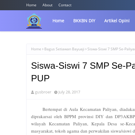
Home
About
Contact
Home
BKKBN DIY
Artikel Opini
Home
Bagus Setiawan Bayuaji
Siswa-Siswi 7 SMP Se-Paliya
Siswa-Siswi 7 SMP Se-Pal
PUP
gusbroer
July 28, 2017
Bertempat di Aula Kecamatan Paliyan, diadak
diprakarsai oleh BPPM provinsi DIY dan DP3AKBPMD
wilayah Kecamatan Paliyan, Kepala Desa se-Kec
masyarakat, tokoh agama dan perwakilan siswa/siswi 