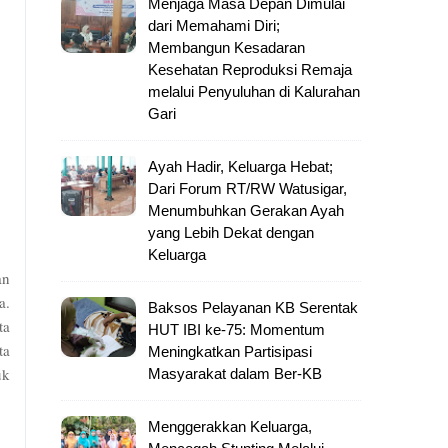
Menjaga Masa Depan Dimulai
dari Memahami Diri;
Membangun Kesadaran
Kesehatan Reproduksi Remaja
melalui Penyuluhan di Kalurahan
Gari
Ayah Hadir, Keluarga Hebat;
Dari Forum RT/RW Watusigar,
Menumbuhkan Gerakan Ayah
yang Lebih Dekat dengan
Keluarga
an
a.
Baksos Pelayanan KB Serentak
ta
HUT IBI ke-75: Momentum
ta
Meningkatkan Partisipasi
uk
Masyarakat dalam Ber-KB
Menggerakkan Keluarga,