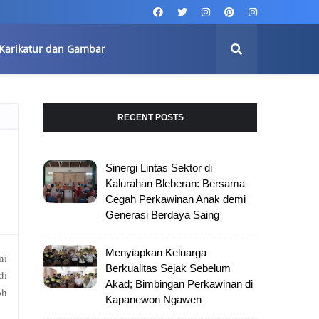
Karikatur dan Gambar
RECENT POSTS
Sinergi Lintas Sektor di
Kalurahan Bleberan: Bersama
Cegah Perkawinan Anak demi
Generasi Berdaya Saing
Menyiapkan Keluarga
ni
Berkualitas Sejak Sebelum
di
Akad; Bimbingan Perkawinan di
oh
Kapanewon Ngawen