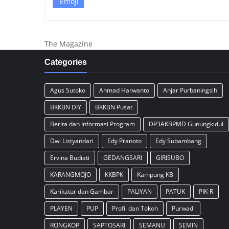
Emoji
The Magazine
Categories
Agus Sutoko
Ahmad Harwanto
Anjar Purbaningsih
BKKBN DIY
BKKBN Pusat
Berita dan Informasi Program
DP3AKBPMD Gunungkidul
Dwi Listyandari
Edy Pranoto
Edy Subambang
Ervina Budiati
GEDANGSARI
GIRISUBO
KARANGMOJO
KKBPK
Kampung KB
Karikatur dan Gambar
PALIYAN
PATUK
PIK-R
PLAYEN
PUP
Profil dan Tokoh
Purwadi
RONGKOP
SAPTOSARI
SEMANU
SEMIN