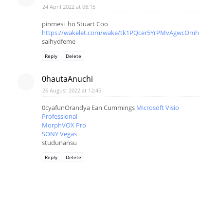
24 April 2022 at 08:15
pinmesi_ho Stuart Coo
https://wakelet.com/wake/tk1PQcer5YrPMvAgwcOmh
saihydfeme
Reply
Delete
0hautaAnuchi
26 August 2022 at 12:45
0cyafunOrandya Ean Cummings
Microsoft Visio
Professional
MorphVOX Pro
SONY Vegas
studunansu
Reply
Delete