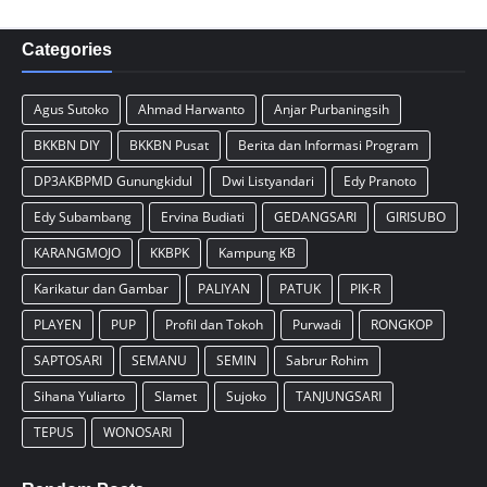
Categories
Agus Sutoko
Ahmad Harwanto
Anjar Purbaningsih
BKKBN DIY
BKKBN Pusat
Berita dan Informasi Program
DP3AKBPMD Gunungkidul
Dwi Listyandari
Edy Pranoto
Edy Subambang
Ervina Budiati
GEDANGSARI
GIRISUBO
KARANGMOJO
KKBPK
Kampung KB
Karikatur dan Gambar
PALIYAN
PATUK
PIK-R
PLAYEN
PUP
Profil dan Tokoh
Purwadi
RONGKOP
SAPTOSARI
SEMANU
SEMIN
Sabrur Rohim
Sihana Yuliarto
Slamet
Sujoko
TANJUNGSARI
TEPUS
WONOSARI