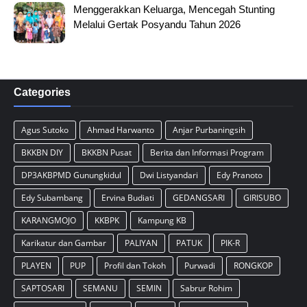
Menggerakkan Keluarga, Mencegah Stunting
Melalui Gertak Posyandu Tahun 2026
Categories
Agus Sutoko
Ahmad Harwanto
Anjar Purbaningsih
BKKBN DIY
BKKBN Pusat
Berita dan Informasi Program
DP3AKBPMD Gunungkidul
Dwi Listyandari
Edy Pranoto
Edy Subambang
Ervina Budiati
GEDANGSARI
GIRISUBO
KARANGMOJO
KKBPK
Kampung KB
Karikatur dan Gambar
PALIYAN
PATUK
PIK-R
PLAYEN
PUP
Profil dan Tokoh
Purwadi
RONGKOP
SAPTOSARI
SEMANU
SEMIN
Sabrur Rohim