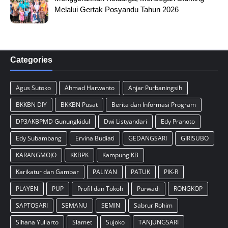
Melalui Gertak Posyandu Tahun 2026
Categories
Agus Sutoko
Ahmad Harwanto
Anjar Purbaningsih
BKKBN DIY
BKKBN Pusat
Berita dan Informasi Program
DP3AKBPMD Gunungkidul
Dwi Listyandari
Edy Pranoto
Edy Subambang
Ervina Budiati
GEDANGSARI
GIRISUBO
KARANGMOJO
KKBPK
Kampung KB
Karikatur dan Gambar
PALIYAN
PATUK
PIK-R
PLAYEN
PUP
Profil dan Tokoh
Purwadi
RONGKOP
SAPTOSARI
SEMANU
SEMIN
Sabrur Rohim
Sihana Yuliarto
Slamet
Sujoko
TANJUNGSARI