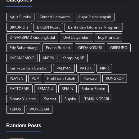
Agus Sutoko
Ahmad Harwanto
Anjar Purbaningsih
BKKBN DIY
BKKBN Pusat
Berita dan Informasi Program
DP3AKBPMD Gunungkidul
Dwi Listyandari
Edy Pranoto
Edy Subambang
Ervina Budiati
GEDANGSARI
GIRISUBO
KARANGMOJO
KKBPK
Kampung KB
Karikatur dan Gambar
PALIYAN
PATUK
PIK-R
PLAYEN
PUP
Profil dan Tokoh
Purwadi
RONGKOP
SAPTOSARI
SEMANU
SEMIN
Sabrur Rohim
Sihana Yuliarto
Slamet
Sujoko
TANJUNGSARI
TEPUS
WONOSARI
Random Posts