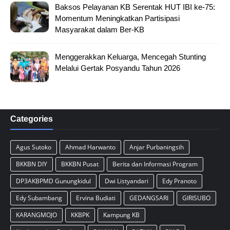
Baksos Pelayanan KB Serentak HUT IBI ke-75:
Momentum Meningkatkan Partisipasi
Masyarakat dalam Ber-KB
Menggerakkan Keluarga, Mencegah Stunting
Melalui Gertak Posyandu Tahun 2026
Categories
Agus Sutoko
Ahmad Harwanto
Anjar Purbaningsih
BKKBN DIY
BKKBN Pusat
Berita dan Informasi Program
DP3AKBPMD Gunungkidul
Dwi Listyandari
Edy Pranoto
Edy Subambang
Ervina Budiati
GEDANGSARI
GIRISUBO
KARANGMOJO
KKBPK
Kampung KB