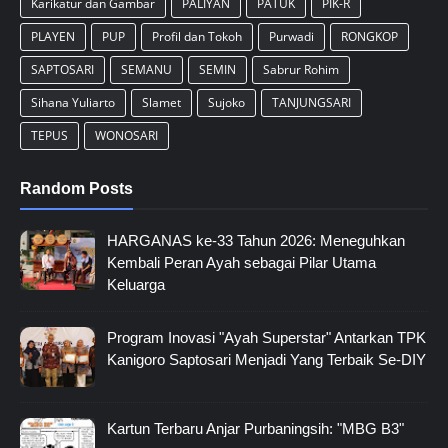
Karikatur dan Gambar
PALIYAN
PATUK
PIK-R
PLAYEN
PUP
Profil dan Tokoh
Purwadi
RONGKOP
SAPTOSARI
SEMANU
SEMIN
Sabrur Rohim
Sihana Yuliarto
Slamet
Sujoko
TANJUNGSARI
TEPUS
WONOSARI
Random Posts
HARGANAS ke-33 Tahun 2026: Meneguhkan
Kembali Peran Ayah sebagai Pilar Utama
Keluarga
Program Inovasi "Ayah Superstar" Antarkan TPK
Kanigoro Saptosari Menjadi Yang Terbaik Se-DIY
Kartun Terbaru Anjar Purbaningsih: "MBG B3"