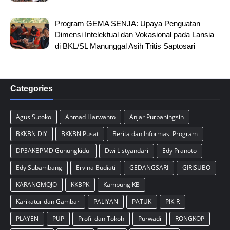
Program GEMA SENJA: Upaya Penguatan
Dimensi Intelektual dan Vokasional pada Lansia
di BKL/SL Manunggal Asih Tritis Saptosari
Categories
Agus Sutoko
Ahmad Harwanto
Anjar Purbaningsih
BKKBN DIY
BKKBN Pusat
Berita dan Informasi Program
DP3AKBPMD Gunungkidul
Dwi Listyandari
Edy Pranoto
Edy Subambang
Ervina Budiati
GEDANGSARI
GIRISUBO
KARANGMOJO
KKBPK
Kampung KB
Karikatur dan Gambar
PALIYAN
PATUK
PIK-R
PLAYEN
PUP
Profil dan Tokoh
Purwadi
RONGKOP