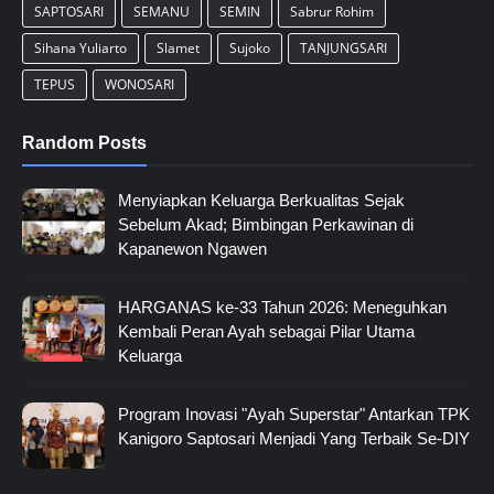
SAPTOSARI
SEMANU
SEMIN
Sabrur Rohim
Sihana Yuliarto
Slamet
Sujoko
TANJUNGSARI
TEPUS
WONOSARI
Random Posts
Menyiapkan Keluarga Berkualitas Sejak
Sebelum Akad; Bimbingan Perkawinan di
Kapanewon Ngawen
HARGANAS ke-33 Tahun 2026: Meneguhkan
Kembali Peran Ayah sebagai Pilar Utama
Keluarga
Program Inovasi "Ayah Superstar" Antarkan TPK
Kanigoro Saptosari Menjadi Yang Terbaik Se-DIY