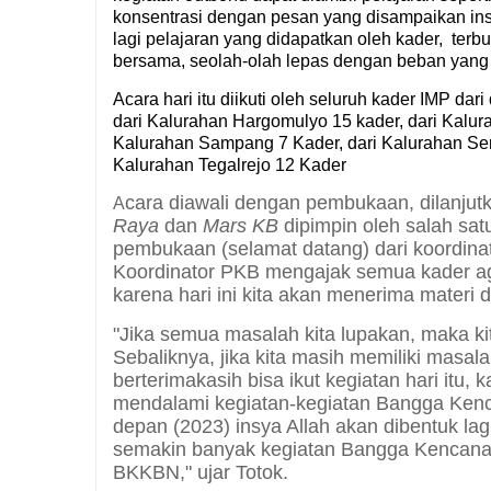
konsentrasi dengan pesan yang disampaikan inst
lagi pelajaran yang didapatkan oleh kader, terbu
bersama, seolah-olah lepas dengan beban yang 
Acara hari itu diikuti oleh seluruh kader IMP d
dari Kalurahan Hargomulyo 15 kader, dari Kalur
Kalurahan Sampang 7 Kader, dari Kalurahan Seru
Kalurahan Tegalrejo 12 Kader
cara diawali dengan pembukaan, dilanju
A
Raya
dan
Mars KB
dipimpin oleh salah sa
pembukaan (selamat datang) dari koordin
Koordinator PKB mengajak semua kader ag
karena hari ini kita akan menerima materi d
"Jika semua masalah kita lupakan, maka ki
Sebaliknya, jika kita masih memiliki masala
berterimakasih bisa ikut kegiatan hari it
mendalami kegiatan-kegiatan Bangga Kenc
depan (2023) insya Allah akan dibentuk 
semakin banyak kegiatan Bangga Kencana
BKKBN," ujar Totok.