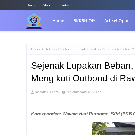
Home
About
Contact
Home
BKKBN DIY
Artikel Opini
Home
Outbond Kader
Sejenak Lupakan Beban, 74 Kader IM
Sejenak Lupakan Beban,
Mengikuti Outbond di Ra
admin100775
November 02, 2022
Koresponden: Wawan Hari Purnomo, SPd (PKB G