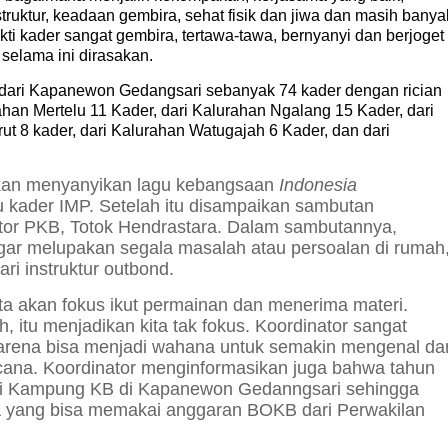
ruktur, keadaan gembira, sehat fisik dan jiwa dan masih banya
kti kader sangat gembira, tertawa-tawa, bernyanyi dan berjoget
selama ini dirasakan.
ari dari Kapanewon Gedangsari sebanyak 74 kader dengan rician
ahan Mertelu 11 Kader, dari Kalurahan Ngalang 15 Kader, dari
t 8 kader, dari Kalurahan Watugajah 6 Kader, dan dari
tkan menyanyikan lagu kebangsaan
Indonesia
tu kader IMP. Setelah itu disampaikan sambutan
ator PKB, Totok Hendrastara. Dalam sambutannya,
ar melupakan segala masalah atau persoalan di rumah
ari instruktur outbond.
ta akan fokus ikut permainan dan menerima materi.
h, itu menjadikan kita tak fokus. Koordinator sangat
u, karena bisa menjadi wahana untuk semakin mengenal da
ana. Koordinator menginformasikan juga bahwa tahun
lagi Kampung KB di Kapanewon Gedanngsari sehingga
 yang bisa memakai anggaran BOKB dari Perwakilan