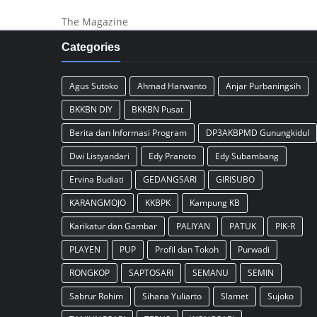
The Magazine
Categories
Agus Sutoko
Ahmad Harwanto
Anjar Purbaningsih
BKKBN DIY
BKKBN Pusat
Berita dan Informasi Program
DP3AKBPMD Gunungkidul
Dwi Listyandari
Edy Pranoto
Edy Subambang
Ervina Budiati
GEDANGSARI
GIRISUBO
KARANGMOJO
KKBPK
Kampung KB
Karikatur dan Gambar
PALIYAN
PATUK
PIK-R
PLAYEN
PUP
Profil dan Tokoh
Purwadi
RONGKOP
SAPTOSARI
SEMANU
SEMIN
Sabrur Rohim
Sihana Yuliarto
Slamet
Sujoko