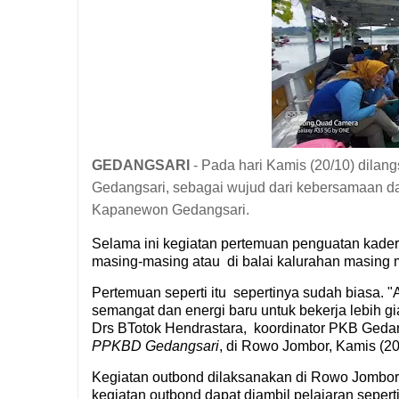
GEDANGSARI
-
Pada hari Kamis (20/10) dila
Gedangsari
, sebagai wujud dari kebersamaan 
Kapanewon Gedangsari.
Selama ini kegiatan pertemuan penguatan kad
masing-masing atau
di balai kalurahan masing
Pertemuan seperti itu
sepertinya sudah biasa. "
semangat dan energi baru untuk bekerja lebih 
Drs BTotok Hendrastara,
koordinator PKB Geda
PPKBD Gedangsari
, di Rowo Jombor, Kamis (20
Kegiatan outbond dilaksanakan di Rowo Jomb
kegiatan outbond dapat diambil pelajaran seper