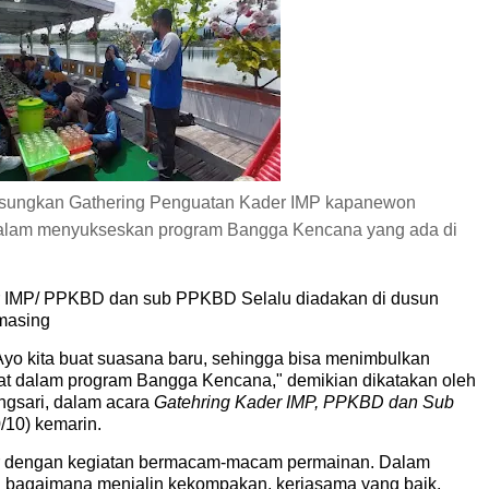
ngsungkan Gathering Penguatan Kader IMP kapanewon
dalam menyukseskan program Bangga Kencana yang ada di
er IMP/ PPKBD dan sub PPKBD Selalu diadakan di dusun
 masing
Ayo kita buat suasana baru, sehingga bisa menimbulkan
giat dalam program Bangga Kencana," demikian dikatakan oleh
ngsari, dalam acara
Gatehring Kader IMP, PPKBD dan Sub
/10) kemarin.
or dengan kegiatan bermacam-macam permainan. Dalam
ti bagaimana menjalin kekompakan, kerjasama yang baik,