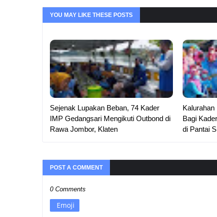
YOU MAY LIKE THESE POSTS
Sejenak Lupakan Beban, 74 Kader
Kalurahan
IMP Gedangsari Mengikuti Outbond di
Bagi Kade
Rawa Jombor, Klaten
di Pantai 
POST A COMMENT
0 Comments
Emoji