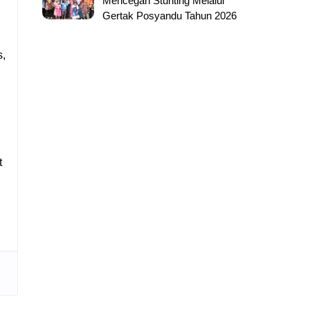
Mencegah Stunting Melalui
Gertak Posyandu Tahun 2026
s,
t