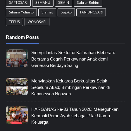
SAPTOSARI
SEMANU
SEMIN
Sabrur Rohim
Sihana Yuliarto
Slamet
Sujoko
TANJUNGSARI
TEPUS
WONOSARI
Random Posts
Sinergi Lintas Sektor di Kalurahan Bleberan:
Bersama Cegah Perkawinan Anak demi
Generasi Berdaya Saing
Menyiapkan Keluarga Berkualitas Sejak
Sebelum Akad; Bimbingan Perkawinan di
Kapanewon Ngawen
HARGANAS ke-33 Tahun 2026: Meneguhkan
Kembali Peran Ayah sebagai Pilar Utama
Keluarga