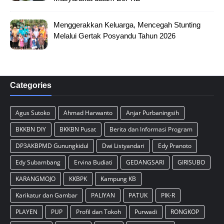
Menggerakkan Keluarga, Mencegah Stunting
Melalui Gertak Posyandu Tahun 2026
Categories
Agus Sutoko
Ahmad Harwanto
Anjar Purbaningsih
BKKBN DIY
BKKBN Pusat
Berita dan Informasi Program
DP3AKBPMD Gunungkidul
Dwi Listyandari
Edy Pranoto
Edy Subambang
Ervina Budiati
GEDANGSARI
GIRISUBO
KARANGMOJO
KKBPK
Kampung KB
Karikatur dan Gambar
PALIYAN
PATUK
PIK-R
PLAYEN
PUP
Profil dan Tokoh
Purwadi
RONGKOP