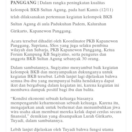
PANGGANG
| Dalam rangka peningkatan kualitas
kelompok BKB Sultan Agung, pada hari Kamis (12/11)
telah dilaksanakan pertemuan kegiatan kelompok BKB
Sultan Agung di aula Padukuhan Padem, Kalurahan
Girikarto, Kapanewon Panggang.
Acara tersebut dihadiri oleh Koordinator PKB Kapanewon
Panggang, Supriana, SSos yang juga selaku pembina
wilayah dan Subarja, PKB Kapanewon Panggang, Ketua
Forum Kampung KB Sugiyatno, serta pengurus dan
anggota BKB Sultan Agung sebanyak 30 orang.
Dalam sambutannya, Sugiyatno menyambut baik kegiatan
kelompok BKB dan menyampaikan dukunganya untuk
kegiatan BKB tersebut. Lebih lanjut lagi dijelaskan bahwa
semua ibu-ibu yang mempunyai balita hendaknya dapat
ikut dan bergabung dalam kegiatan ini, karena kegiatan ini
membawa dampak positif bagi ibu dan balita.
“Kondisi ekonomi sebuah keluarga biasanya
mempengaruhi keharmonisan sebuah keluarga. Karena itu,
mengajarkan anak untuk berhemat dan menumbuhkan jiwa
wira usaha akan membuat mereka kelak dapat cerdas secara
finansial,” demikian yang disampaikan Lurah Girikarto,
Tuyadi, dalam sambutannya.
Lebih lanjut dijelaskan oleh Tuyadi bahwa fungsi utama