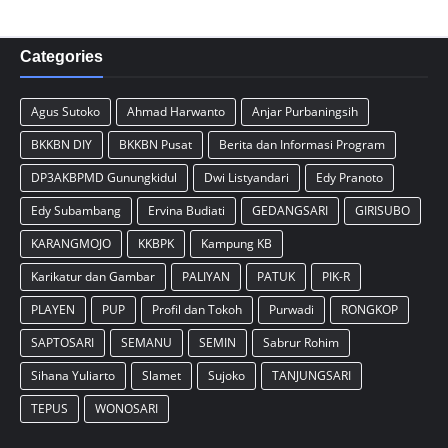
Categories
Agus Sutoko
Ahmad Harwanto
Anjar Purbaningsih
BKKBN DIY
BKKBN Pusat
Berita dan Informasi Program
DP3AKBPMD Gunungkidul
Dwi Listyandari
Edy Pranoto
Edy Subambang
Ervina Budiati
GEDANGSARI
GIRISUBO
KARANGMOJO
KKBPK
Kampung KB
Karikatur dan Gambar
PALIYAN
PATUK
PIK-R
PLAYEN
PUP
Profil dan Tokoh
Purwadi
RONGKOP
SAPTOSARI
SEMANU
SEMIN
Sabrur Rohim
Sihana Yuliarto
Slamet
Sujoko
TANJUNGSARI
TEPUS
WONOSARI