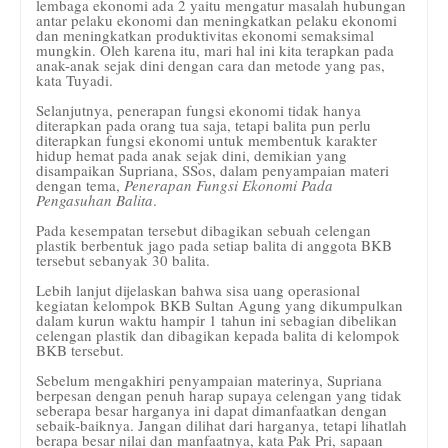
lembaga ekonomi ada 2 yaitu mengatur masalah hubungan
antar pelaku ekonomi dan meningkatkan pelaku ekonomi
dan meningkatkan produktivitas ekonomi semaksimal
mungkin. Oleh karena itu, mari hal ini kita terapkan pada
anak-anak sejak dini dengan cara dan metode yang pas,
kata Tuyadi.
Selanjutnya, penerapan fungsi ekonomi tidak hanya
diterapkan pada orang tua saja, tetapi balita pun perlu
diterapkan fungsi ekonomi untuk membentuk karakter
hidup hemat pada anak sejak dini, demikian yang
disampaikan Supriana, SSos, dalam penyampaian materi
dengan tema,
Penerapan Fungsi Ekonomi Pada
Pengasuhan Balita
.
Pada kesempatan tersebut dibagikan sebuah celengan
plastik berbentuk jago pada setiap balita di anggota BKB
tersebut sebanyak 30 balita.
Lebih lanjut dijelaskan bahwa sisa uang operasional
kegiatan kelompok BKB Sultan Agung yang dikumpulkan
dalam kurun waktu hampir 1 tahun ini sebagian dibelikan
celengan plastik dan dibagikan kepada balita di kelompok
BKB tersebut.
Sebelum mengakhiri penyampaian materinya, Supriana
berpesan dengan penuh harap supaya celengan yang tidak
seberapa besar harganya ini dapat dimanfaatkan dengan
sebaik-baiknya. Jangan dilihat dari harganya, tetapi lihatlah
berapa besar nilai dan manfaatnya, kata Pak Pri, sapaan