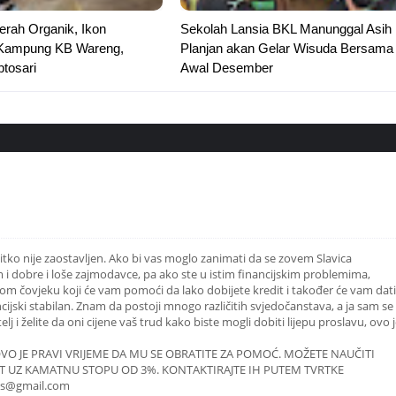
rah Organik, Ikon
Sekolah Lansia BKL Manunggal Asih
Kampung KB Wareng,
Planjan akan Gelar Wisuda Bersama
tosari
Awal Desember
itko nije zaostavljen. Ako bi vas moglo zanimati da se zovem Slavica
m i dobre i loše zajmodavce, pa ako ste u istim financijskim problemima,
 čovjeku koji će vam pomoći da lako dobijete kredit i također će vam dati
cijski stabilan. Znam da postoji mnogo različitih svjedočanstava, a ja sam se
j i želite da oni cijene vaš trud kako biste mogli dobiti lijepu proslavu, ovo 
 OVO JE PRAVI VRIJEME DA MU SE OBRATITE ZA POMOĆ. MOŽETE NAUČITI
DIT UZ KAMATNU STOPU OD 3%. KONTAKTIRAJTE IH PUTEM TVRTKE
ds@gmail.com