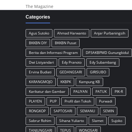
The Magazine
Categories
Agus Sutoko
Ahmad Harwanto
Anjar Purbaningsih
BKKBN DIY
BKKBN Pusat
Berita dan Informasi Program
DP3AKBPMD Gunungkidul
Dwi Listyandari
Edy Pranoto
Edy Subambang
Ervina Budiati
GEDANGSARI
GIRISUBO
KARANGMOJO
KKBPK
Kampung KB
Karikatur dan Gambar
PALIYAN
PATUK
PIK-R
PLAYEN
PUP
Profil dan Tokoh
Purwadi
RONGKOP
SAPTOSARI
SEMANU
SEMIN
Sabrur Rohim
Sihana Yuliarto
Slamet
Sujoko
TANJUNGSARI
TEPUS
WONOSARI