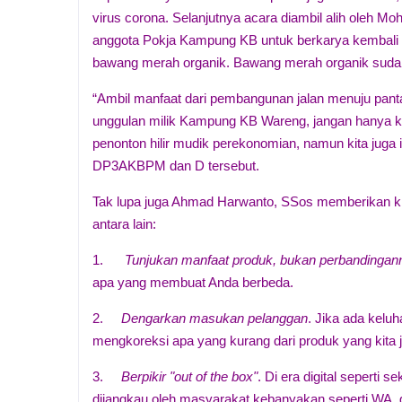
virus corona. Selanjutnya acara diambil alih oleh
anggota Pokja Kampung KB untuk berkarya kembal
bawang merah organik. Bawang merah organik suda
“Ambil manfaat dari pembangunan jalan menuju pantai 
unggulan milik Kampung KB Wareng, jangan hanya k
penonton hilir mudik perekonomian, namun kita juga i
DP3AKBPM dan D tersebut.
Tak lupa juga Ahmad Harwanto, SSos memberikan kiat
antara lain:
1.
Tunjukan manfaat produk, bukan perbandingan
apa yang membuat Anda berbeda.
2.
Dengarkan masukan pelanggan
. Jika ada kelu
mengkoreksi apa yang kurang dari produk yang kita j
3.
Berpikir "out of the box"
. Di era digital seperti
dijangkau oleh masyarakat kebanyakan seperti WA, 