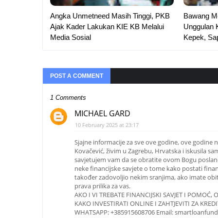
Angka Unmetneed Masih Tinggi, PKB
Bawang Me
Ajak Kader Lakukan KIE KB Melalui
Unggulan 
Media Sosial
Kepek, Sap
POST A COMMENT
1 Comments
MICHAEL GARD
10 February 2025 at 23:17
Sjajne informacije za sve ove godine, ove godine n
Kovačević, živim u Zagrebu, Hrvatska i iskusila sa
savjetujem vam da se obratite ovom Bogu poslanom
neke financijske savjete o tome kako postati finan
također zadovoljio nekim sranjima, ako imate obitel
prava prilika za vas.
AKO I VI TREBATE FINANCIJSKI SAVJET I POMOĆ,
KAKO INVESTIRATI ONLINE I ZAHTJEVITI ZA KRE
WHATSAPP: +385915608706 Email: smartloanfun