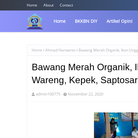
Home
About
Contact
Home
BKKBN DIY
Artikel Opini
Home
Ahmad Harwanto
Bawang Merah Organik, Ikon Ungg
Bawang Merah Organik, 
Wareng, Kepek, Saptosar
admin100775
November 22, 2020