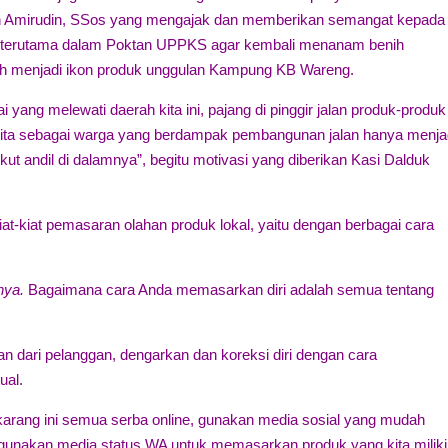
 Moh Amirudin, SSos yang mengajak dan memberikan semangat kepada
i terutama dalam Poktan UPPKS agar kembali menanam benih
h menjadi ikon produk unggulan Kampung KB Wareng.
yang melewati daerah kita ini, pajang di pinggir jalan produk-produk
ita sebagai warga yang berdampak pembangunan jalan hanya menja
kut andil di dalamnya”, begitu motivasi yang diberikan Kasi Dalduk
-kiat pemasaran olahan produk lokal, yaitu dengan berbagai cara
nya.
Bagaimana cara Anda memasarkan diri adalah semua tentang
han dari pelanggan, dengarkan dan koreksi diri dengan cara
ual.
 sekarang ini semua serba online, gunakan media sosial yang mudah
gunakan media status WA untuk memasarkan produk yang kita miliki