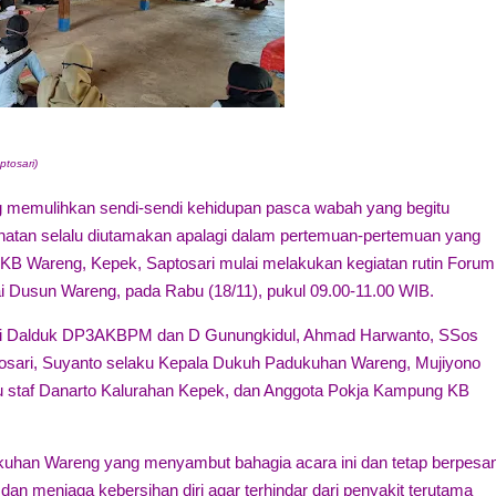
tosari)
 memulihkan sendi-sendi kehidupan pasca wabah yang begitu
sehatan selalu diutamakan apalagi dalam pertemuan-pertemuan yang
g KB Wareng, Kepek, Saptosari mulai melakukan kegiatan rutin Forum
i Dusun Wareng, pada Rabu (18/11), pukul 09.00-11.00 WIB.
 Kasi Dalduk DP3AKBPM dan D Gunungkidul, Ahmad Harwanto, SSos
osari, Suyanto selaku Kepala Dukuh Padukuhan Wareng, Mujiyono
u staf Danarto Kalurahan Kepek, dan Anggota Pokja Kampung KB
uhan Wareng yang menyambut bahagia acara ini dan tetap berpesa
an menjaga kebersihan diri agar terhindar dari penyakit terutama