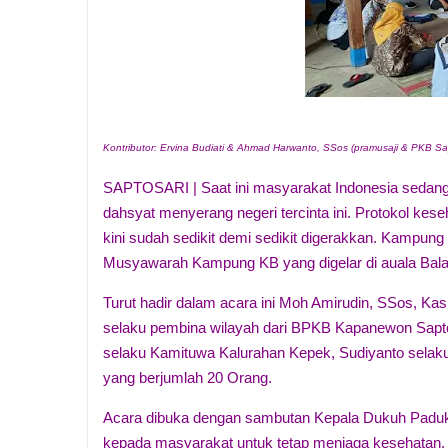
Kontributor: Ervina Budiati & Ahmad Harwanto, SSos (pramusaji & PKB Sap
SAPTOSARI | Saat ini masyarakat Indonesia sedang
dahsyat menyerang negeri tercinta ini. Protokol ke
kini sudah sedikit demi sedikit digerakkan. Kampun
Musyawarah Kampung KB yang digelar di auala Bala
Turut hadir dalam acara ini Moh Amirudin, SSos,
selaku pembina wilayah dari BPKB Kapanewon Sapt
selaku Kamituwa Kalurahan Kepek, Sudiyanto selak
yang berjumlah 20 Orang.
Acara dibuka dengan sambutan Kepala Dukuh Paduk
kepada masyarakat untuk tetap menjaga kesehatan, d