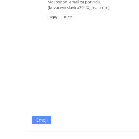
Moj osobni email za potvrdu.
{kovacevicslavica394@gmail.com}
Reply
Delete
Emoji