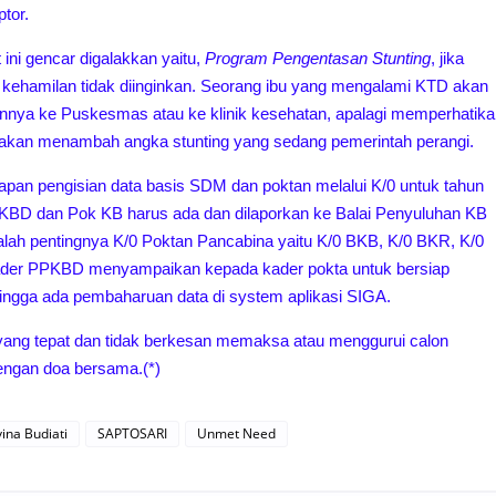
tor.
ini gencar digalakkan yaitu,
Program Pengentasan Stunting
, jika
tau kehamilan tidak diinginkan. Seorang ibu yang mengalami KTD akan
nnya ke Puskesmas atau ke klinik kesehatan, apalagi memperhatika
ka akan menambah angka stunting yang sedang pemerintah perangi.
pan pengisian data basis SDM dan poktan melalui K/0 untuk tahun
PKBD dan Pok KB harus ada dan dilaporkan ke Balai Penyuluhan KB
kalah pentingnya K/0 Poktan Pancabina yaitu K/0 BKB, K/0 BKR, K/0
ader PPKBD menyampaikan kepada kader pokta untuk bersiap
hingga ada pembaharuan data di system aplikasi SIGA.
 yang tepat dan tidak berkesan memaksa atau menggurui calon
dengan doa bersama.(*)
vina Budiati
SAPTOSARI
Unmet Need