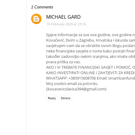
1 Comments
MICHAEL GARD
10 February 2025 at 23:16
Sjajne informacije za sve ove godine, ove godine n
Kovačević, živim u Zagrebu, Hrvatska i iskusila sa
savjetujem vam da se obratite ovom Bogu poslanom
neke financijske savjete o tome kako postati finan
također zadovoljio nekim sranjima, ako imate obitel
prava prilika za vas.
AKO I VI TREBATE FINANCIJSKI SAVJET I POMOĆ,
KAKO INVESTIRATI ONLINE I ZAHTJEVITI ZA KRE
WHATSAPP: +385915608706 Email: smartloanfun
Moj osobni email za potvrdu.
{kovacevicslavica394@gmail.com}
Reply
Delete