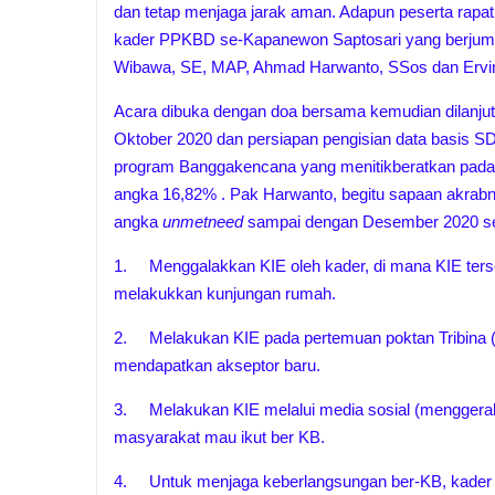
dan tetap menjaga jarak aman. Adapun peserta rapa
kader PPKBD se-Kapanewon Saptosari yang berjuml
Wibawa, SE, MAP, Ahmad Harwanto, SSos dan Ervin
Acara dibuka dengan doa bersama kemudian dilanju
Oktober 2020 dan persiapan pengisian data basis SD
program Banggakencana yang menitikberatkan pada
angka 16,82% . Pak Harwanto, begitu sapaan akra
angka
unmetneed
sampai dengan Desember 2020 seb
1.
Menggalakkan KIE oleh kader, di mana KIE terse
melakukkan kunjungan rumah.
2.
Melakukan KIE pada pertemuan poktan Tribina 
mendapatkan akseptor baru.
3.
Melakukan KIE melalui media sosial (menggera
masyarakat mau ikut ber KB.
4.
Untuk menjaga keberlangsungan ber-KB, kader