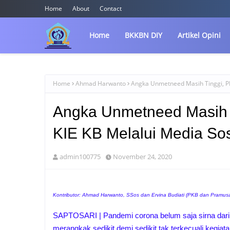
Home
About
Contact
Home
BKKBN DIY
Artikel Opini
Home
Ahmad Harwanto
Angka Unmetneed Masih Tinggi, PK
Angka Unmetneed Masih 
KIE KB Melalui Media Sos
admin100775
November 24, 2020
Kontributor: Ahmad Harwanto, SSos dan Ervina Budiati (PKB dan Pramus
SAPTOSARI | Pandemi corona belum saja sirna dari b
merangkak sedikit demi sedikit tak terkecuali keg