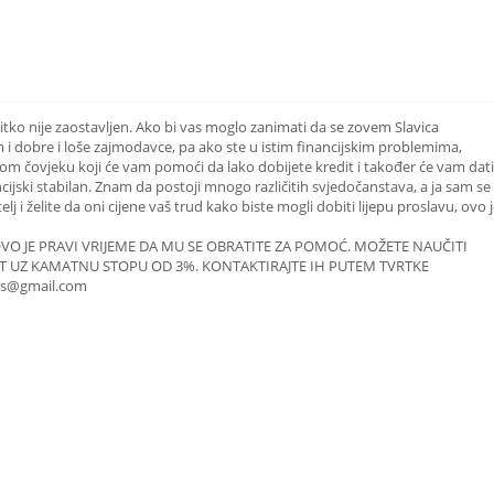
itko nije zaostavljen. Ako bi vas moglo zanimati da se zovem Slavica
m i dobre i loše zajmodavce, pa ako ste u istim financijskim problemima,
 čovjeku koji će vam pomoći da lako dobijete kredit i također će vam dati
cijski stabilan. Znam da postoji mnogo različitih svjedočanstava, a ja sam se
j i želite da oni cijene vaš trud kako biste mogli dobiti lijepu proslavu, ovo 
 OVO JE PRAVI VRIJEME DA MU SE OBRATITE ZA POMOĆ. MOŽETE NAUČITI
DIT UZ KAMATNU STOPU OD 3%. KONTAKTIRAJTE IH PUTEM TVRTKE
ds@gmail.com