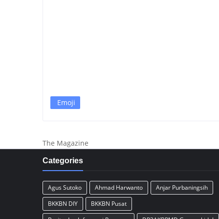
Emoji
The Magazine
Categories
Agus Sutoko
Ahmad Harwanto
Anjar Purbaningsih
BKKBN DIY
BKKBN Pusat