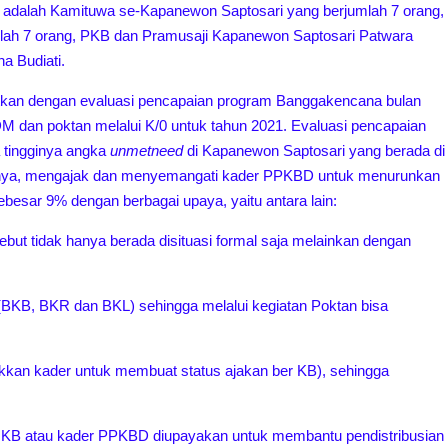
t adalah Kamituwa se-Kapanewon Saptosari yang berjumlah 7 orang,
ah 7 orang, PKB dan Pramusaji Kapanewon Saptosari Patwara
a Budiati.
tkan dengan evaluasi pencapaian program Banggakencana bulan
M dan poktan melalui K/0 untuk tahun 2021. Evaluasi pencapaian
 tingginya angka
unmetneed
di Kapanewon Saptosari yang berada di
bnya, mengajak dan menyemangati kader PPKBD untuk menurunkan
esar 9% dengan berbagai upaya, yaitu antara lain:
but tidak hanya berada disituasi formal saja melainkan dengan
(BKB, BKR dan BKL) sehingga melalui kegiatan Poktan bisa
kkan kader untuk membuat status ajakan ber KB), sehingga
 KB atau kader PPKBD diupayakan untuk membantu pendistribusian