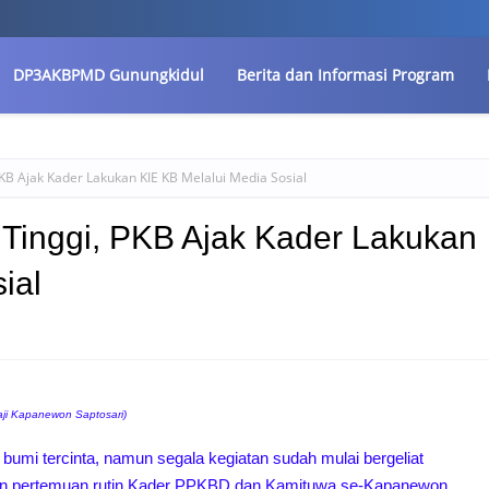
DP3AKBPMD Gunungkidul
Berita dan Informasi Program
B Ajak Kader Lakukan KIE KB Melalui Media Sosial
Tinggi, PKB Ajak Kader Lakukan
ial
aji Kapanewon Saptosari)
umi tercinta, namun segala kegiatan sudah mulai bergeliat
iatan pertemuan rutin Kader PPKBD dan Kamituwa se-Kapanewon