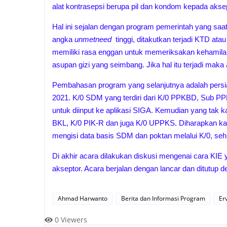
alat kontrasepsi berupa pil dan kondom kepada aksep
Hal ini sejalan dengan program pemerintah yang saat 
angka
unmetneed
tinggi, ditakutkan terjadi KTD a
memiliki rasa enggan untuk memeriksakan kehamila
asupan gizi yang seimbang. Jika hal itu terjadi ma
Pembahasan program yang selanjutnya adalah persia
2021. K/0 SDM yang terdiri dari K/0 PPKBD, Sub P
untuk diinput ke aplikasi SIGA. Kemudian yang tak 
BKL, K/0 PIK-R dan juga K/0 UPPKS. Diharapkan k
mengisi data basis SDM dan poktan melalui K/0, se
Di akhir acara dilakukan diskusi mengenai cara KIE
akseptor. Acara berjalan dengan lancar dan ditutup 
Ahmad Harwanto
Berita dan Informasi Program
Er
0
Viewers