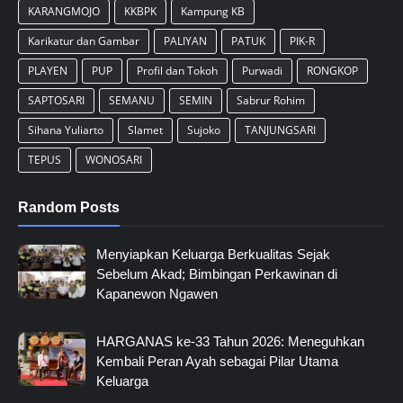
KARANGMOJO
KKBPK
Kampung KB
Karikatur dan Gambar
PALIYAN
PATUK
PIK-R
PLAYEN
PUP
Profil dan Tokoh
Purwadi
RONGKOP
SAPTOSARI
SEMANU
SEMIN
Sabrur Rohim
Sihana Yuliarto
Slamet
Sujoko
TANJUNGSARI
TEPUS
WONOSARI
Random Posts
Menyiapkan Keluarga Berkualitas Sejak
Sebelum Akad; Bimbingan Perkawinan di
Kapanewon Ngawen
HARGANAS ke-33 Tahun 2026: Meneguhkan
Kembali Peran Ayah sebagai Pilar Utama
Keluarga