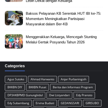
Lebih Dekat dengan Keluarga
Baksos Pelayanan KB Serentak HUT IBI ke-75:
Momentum Meningkatkan Partisipasi
Masyarakat dalam Ber-KB
Menggerakkan Keluarga, Mencegah Stunting
Melalui Gertak Posyandu Tahun 2026
Categories
Agus Sutoko
Ahmad Harwanto
Anjar Purbaningsih
BKKBN DIY
BKKBN Pusat
Berita dan Informasi Program
DP3AKBPMD Gunungkidul
Dwi Listyandari
Edy Pranoto
Edy Subambang
Ervina Budiati
GEDANGSARI
GIRISUBO