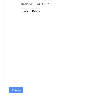
100% Memuaskan ^-^
Reply
Delete
Emoji