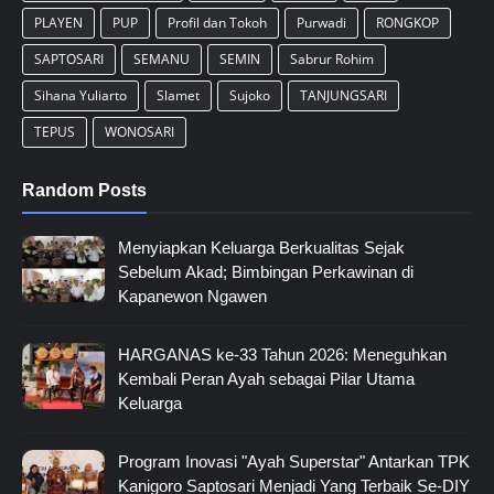
PLAYEN
PUP
Profil dan Tokoh
Purwadi
RONGKOP
SAPTOSARI
SEMANU
SEMIN
Sabrur Rohim
Sihana Yuliarto
Slamet
Sujoko
TANJUNGSARI
TEPUS
WONOSARI
Random Posts
Menyiapkan Keluarga Berkualitas Sejak
Sebelum Akad; Bimbingan Perkawinan di
Kapanewon Ngawen
HARGANAS ke-33 Tahun 2026: Meneguhkan
Kembali Peran Ayah sebagai Pilar Utama
Keluarga
Program Inovasi "Ayah Superstar" Antarkan TPK
Kanigoro Saptosari Menjadi Yang Terbaik Se-DIY