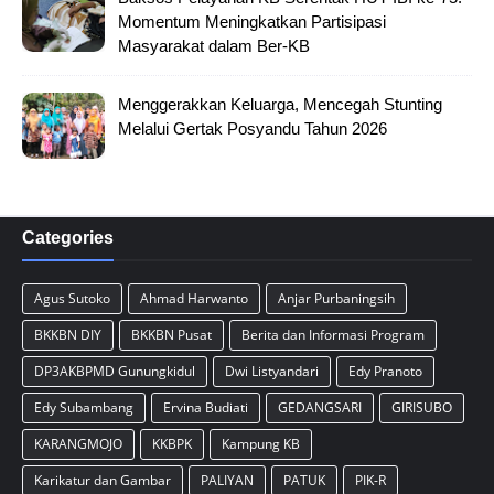
Momentum Meningkatkan Partisipasi
Masyarakat dalam Ber-KB
Menggerakkan Keluarga, Mencegah Stunting
Melalui Gertak Posyandu Tahun 2026
Categories
Agus Sutoko
Ahmad Harwanto
Anjar Purbaningsih
BKKBN DIY
BKKBN Pusat
Berita dan Informasi Program
DP3AKBPMD Gunungkidul
Dwi Listyandari
Edy Pranoto
Edy Subambang
Ervina Budiati
GEDANGSARI
GIRISUBO
KARANGMOJO
KKBPK
Kampung KB
Karikatur dan Gambar
PALIYAN
PATUK
PIK-R