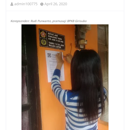
admin100775
April 26, 2020
Korepsonden: Rudi Purwanto, pramusaji BPKB Girisubo