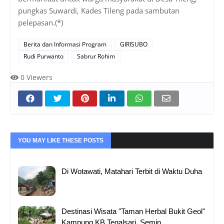
pungkas Suwardi, Kades Tileng pada sambutan
pelepasan.(*)
Berita dan Informasi Program
GIRISUBO
Rudi Purwanto
Sabrur Rohim
0
Viewers
YOU MAY LIKE THESE POSTS
Di Wotawati, Matahari Terbit di Waktu Duha
Destinasi Wisata "Taman Herbal Bukit Geol"
Kampung KB Tegalsari, Semin