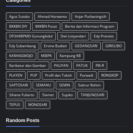
Categories
Agus Sutoko
Ahmad Harwanto
Anjar Purbaningsih
BKKBN DIY
BKKBN Pusat
Berita dan Informasi Program
DP3AKBPMD Gunungkidul
Dwi Listyandari
Edy Pranoto
Edy Subambang
Ervina Budiati
GEDANGSARI
GIRISUBO
KARANGMOJO
KKBPK
Kampung KB
Karikatur dan Gambar
PALIYAN
PATUK
PIK-R
PLAYEN
PUP
Profil dan Tokoh
Purwadi
RONGKOP
SAPTOSARI
SEMANU
SEMIN
Sabrur Rohim
Sihana Yuliarto
Slamet
Sujoko
TANJUNGSARI
TEPUS
WONOSARI
Random Posts