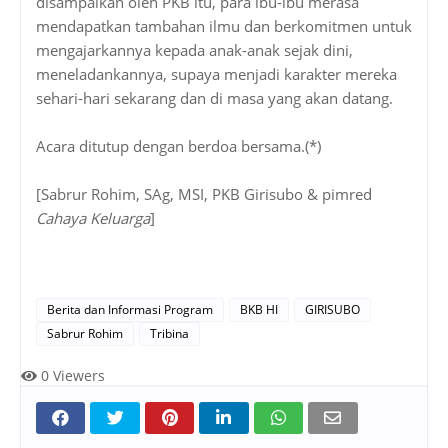
disampaikan oleh PKB itu, para ibu-ibu merasa
mendapatkan tambahan ilmu dan berkomitmen untuk
mengajarkannya kepada anak-anak sejak dini,
meneladankannya, supaya menjadi karakter mereka
sehari-hari sekarang dan di masa yang akan datang.
Acara ditutup dengan berdoa bersama.(*)
[Sabrur Rohim, SAg, MSI, PKB Girisubo & pimred
Cahaya Keluarga
]
Berita dan Informasi Program
BKB HI
GIRISUBO
Sabrur Rohim
Tribina
0
Viewers